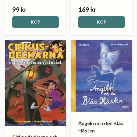
99 kr
169 kr
KÖP
KÖP
Ängeln och den Blåa
Hästen
Cirkusdeckarna och