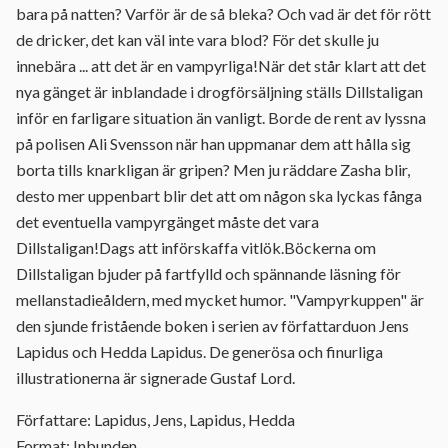
bara på natten? Varför är de så bleka? Och vad är det för rött
de dricker, det kan väl inte vara blod? För det skulle ju
innebära ... att det är en vampyrliga!När det står klart att det
nya gänget är inblandade i drogförsäljning ställs Dillstaligan
inför en farligare situation än vanligt. Borde de rent av lyssna
på polisen Ali Svensson när han uppmanar dem att hålla sig
borta tills knarkligan är gripen? Men ju räddare Zasha blir,
desto mer uppenbart blir det att om någon ska lyckas fånga
det eventuella vampyrgänget måste det vara
Dillstaligan!Dags att införskaffa vitlök.Böckerna om
Dillstaligan bjuder på fartfylld och spännande läsning för
mellanstadieåldern, med mycket humor. "Vampyrkuppen" är
den sjunde fristående boken i serien av författarduon Jens
Lapidus och Hedda Lapidus. De generösa och finurliga
illustrationerna är signerade Gustaf Lord.
Författare: Lapidus, Jens, Lapidus, Hedda
Format: Inbunden