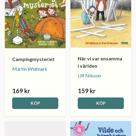
När vi var ensamma
Campingmysteriet
i världen
Martin Widmark
Ulf Nilsson
169 kr
159 kr
KÖP
KÖP