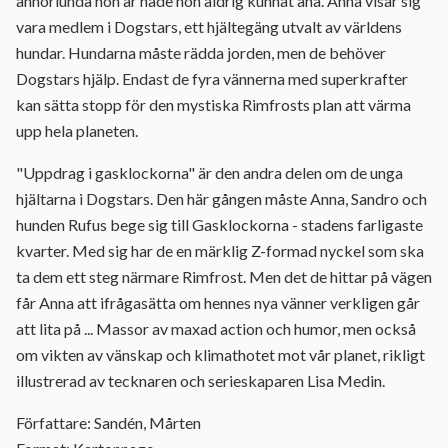
annorlunda hon är hade hon aldrig kunnat ana. Anna visar sig
vara medlem i Dogstars, ett hjältegäng utvalt av världens
hundar. Hundarna måste rädda jorden, men de behöver
Dogstars hjälp. Endast de fyra vännerna med superkrafter
kan sätta stopp för den mystiska Rimfrosts plan att värma
upp hela planeten.
"Uppdrag i gasklockorna" är den andra delen om de unga
hjältarna i Dogstars. Den här gången måste Anna, Sandro och
hunden Rufus bege sig till Gasklockorna - stadens farligaste
kvarter. Med sig har de en märklig Z-formad nyckel som ska
ta dem ett steg närmare Rimfrost. Men det de hittar på vägen
får Anna att ifrågasätta om hennes nya vänner verkligen går
att lita på ... Massor av maxad action och humor, men också
om vikten av vänskap och klimathotet mot vår planet, rikligt
illustrerad av tecknaren och serieskaparen Lisa Medin.
Författare: Sandén, Mårten