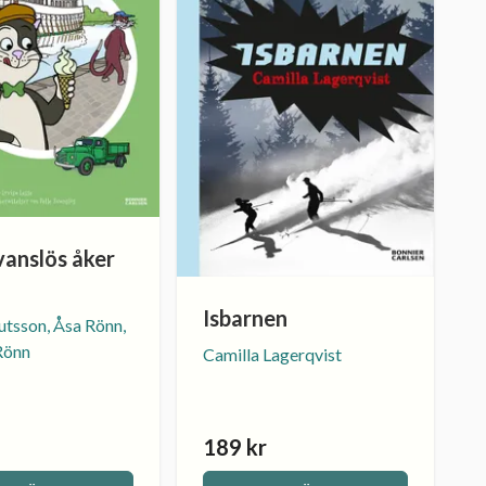
vanslös åker
Isbarnen
tsson, Åsa Rönn,
Rönn
Camilla Lagerqvist
189 kr