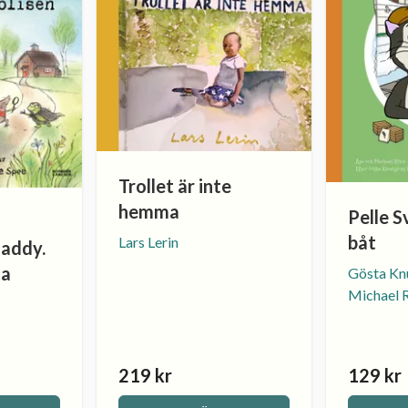
Trollet är inte
hemma
Pelle S
båt
Lars Lerin
addy.
ta
Gösta Knu
Michael 
219 kr
129 kr