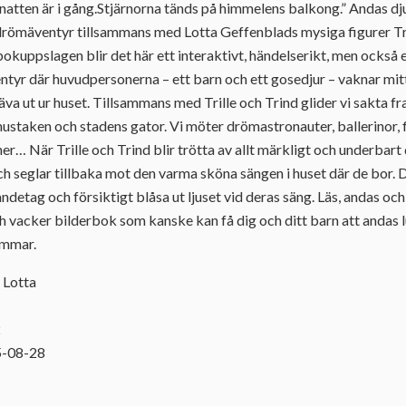
tten är i gång.Stjärnorna tänds på himmelens balkong.” Andas djupt
t drömäventyr tillsammans med Lotta Geffenblads mysiga figurer Tr
å bokuppslagen blir det här ett interaktivt, händelserikt, men ocks
tyr där huvudpersonerna – ett barn och ett gosedjur – vaknar mitt
va ut ur huset. Tillsammans med Trille och Trind glider vi sakta fr
ustaken och stadens gator. Vi möter drömastronauter, ballerinor, 
er… När Trille och Trind blir trötta av allt märkligt och underbart
 seglar tillbaka mot den varma sköna sängen i huset där de bor. D
 andetag och försiktigt blåsa ut ljuset vid deras säng. Läs, andas och
h vacker bilderbok som kanske kan få dig och ditt barn att andas l
ömmar.
 Lotta
2
5-08-28