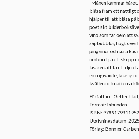
”Månen kammar håret, na
blåsa fram ett nattlig
hjälper till att blåsa p
poetiskt bilderboksäven
vind som får dem att svä
såpbubblor, högt över h
pingviner och sura kusin
ombord på ett skepp och
läsaren att ta ett djupt
en rogivande, knasig oc
kvällen och nattens dr
Författare: Geffenblad,
Format: Inbunden
ISBN: 978917981195
Utgivningsdatum: 202
Förlag: Bonnier Carlsen