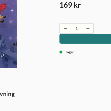
169 kr
I lager
vning