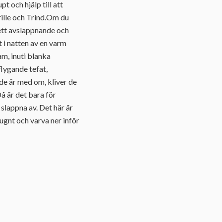
 och hjälp till att
ille och Trind.Om du
å ett avslappnande och
 i natten av en varm
am, inuti blanka
flygande tefat,
 de är med om, kliver de
å är det bara för
 slappna av. Det här är
ugnt och varva ner inför