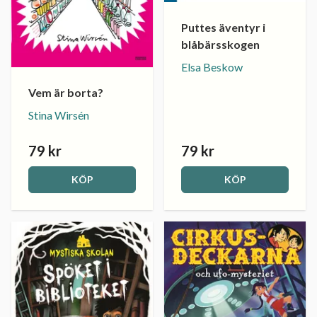
Puttes äventyr i
blåbärsskogen
Elsa Beskow
Vem är borta?
Stina Wirsén
79 kr
79 kr
KÖP
KÖP