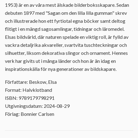
1953) är en av våra mest älskade bilderboksskapare. Sedan
debuten 1897 med "Sagan om den lilla lilla gumman" skrev
och illustrerade hon ett fyrtiotal egna böcker samt deltog
flitigt i en mängd sagosamlingar, tidningar och läromedel.
Elsas bildvärld, där naturen spelade en viktig roll, är fylld av
vackra detaljrika akvareller, svartvita tuschteckningar och
silhuetter, liksom dekorativa slingor och ornament. Hennes
verk har givits ut i många länder och hon är än idag en
inspirationskälla för nya generationer av bildskapare.
Författare: Beskow, Elsa
Format: Halvklotband
ISBN: 9789179798291
Utgivningsdatum: 2024-08-29
Förlag: Bonnier Carlsen