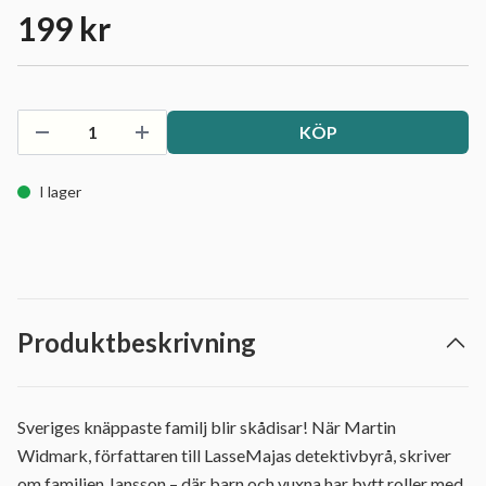
199 kr
KÖP
I lager
Produktbeskrivning
Sveriges knäppaste familj blir skådisar! När Martin
Widmark, författaren till LasseMajas detektivbyrå, skriver
om familjen Jansson – där barn och vuxna har bytt roller med