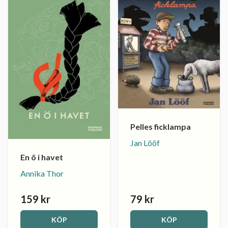
Pelles ficklampa
Jan Lööf
En ö i havet
Annika Thor
159 kr
79 kr
KÖP
KÖP