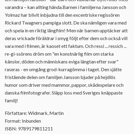
varandra – kan allting hända.Barnen i familjerna Jansson och
Yolmaz har blivit inbjudna till den excentriske regissören
Rickard Twagners pampiga slott. De ska nämligen vara med
och spela in en riktig långfilm! Men när barnen upptäcker att
deras vrickade föräldrar i smyg följt efter dem och också vill
vara med i filmen, är kaoset ett faktum. Och ressi ... ressich ...
re-gi-ssörens dröm om "en konstnärlig film om starka
känslor, döden och människans eviga längtan efter svar"
raseras - en omgång grod-kurragömma i taget. Den sjätte
fristående delen om familjen Jansson bjuder på hejdlös
humor som driver med mammor, pappor, skådespelare och
danska filmfotografer. Släpp loss med Sveriges knäppaste
familj!
Författare: Widmark, Martin
Format: Inbunden
ISBN: 9789179811211