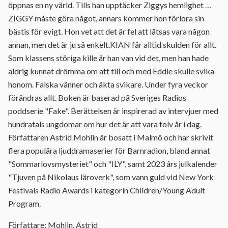
öppnas en ny värld. Tills han upptäcker Ziggys hemlighet …
ZIGGY måste göra något, annars kommer hon förlora sin
bästis för evigt. Hon vet att det är fel att låtsas vara någon
annan, men det är ju så enkelt.KIAN får alltid skulden för allt.
Som klassens störiga kille är han van vid det, men han hade
aldrig kunnat drömma om att till och med Eddie skulle svika
honom. Falska vänner och äkta svikare. Under fyra veckor
förändras allt. Boken är baserad på Sveriges Radios
poddserie "Fake". Berättelsen är inspirerad av intervjuer med
hundratals ungdomar om hur det är att vara tolv år i dag.
Författaren Astrid Mohlin är bosatt i Malmö och har skrivit
flera populära ljuddramaserier för Barnradion, bland annat
"Sommarlovsmysteriet" och "ILY", samt 2023 års julkalender
"Tjuven på Nikolaus läroverk", som vann guld vid New York
Festivals Radio Awards i kategorin Children/Young Adult
Program.
Författare: Mohlin, Astrid