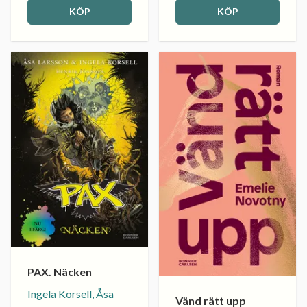
KÖP
KÖP
PAX. Näcken
Ingela Korsell, Åsa
Vänd rätt upp