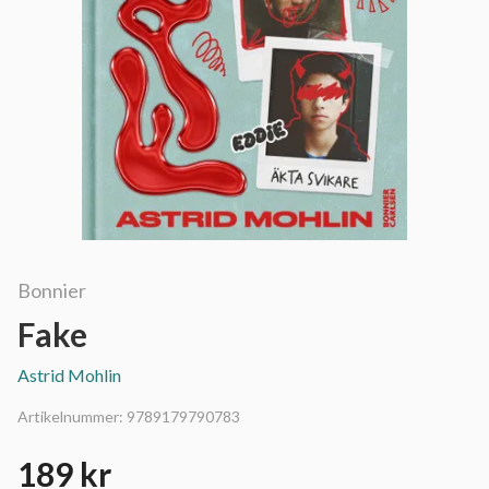
Bonnier
Fake
Astrid Mohlin
Artikelnummer:
9789179790783
189 kr