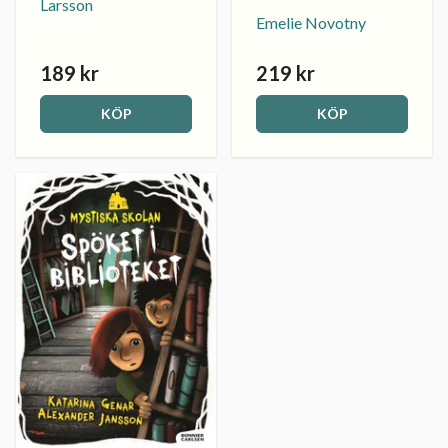
Larsson
Emelie Novotny
189 kr
219 kr
KÖP
KÖP