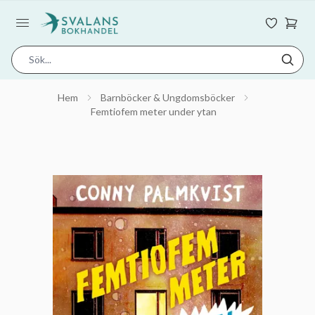
Hem
Barnböcker & Ungdomsböcker
Femtiofem meter under ytan