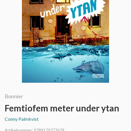
Bonnier
Femtiofem meter under ytan
Conny Palmkvist
Artikelnummer:
9789179777678