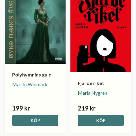
Polyhymnias guld
Fjärde riket
Martin Widmark
Maria Nygren
199 kr
219 kr
KÖP
KÖP