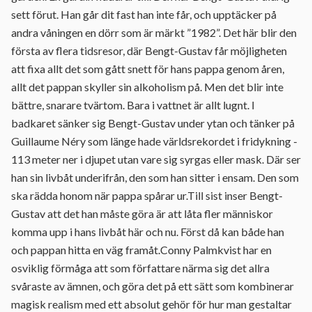
sett förut. Han går dit fast han inte får, och upptäcker på
andra våningen en dörr som är märkt ”1982”. Det här blir den
första av flera tidsresor, där Bengt-Gustav får möjligheten
att fixa allt det som gått snett för hans pappa genom åren,
allt det pappan skyller sin alkoholism på. Men det blir inte
bättre, snarare tvärtom. Bara i vattnet är allt lugnt. I
badkaret sänker sig Bengt-Gustav under ytan och tänker på
Guillaume Néry som länge hade världsrekordet i fridykning -
113 meter ner i djupet utan vare sig syrgas eller mask. Där ser
han sin livbåt underifrån, den som han sitter i ensam. Den som
ska rädda honom när pappa spårar ur.Till sist inser Bengt-
Gustav att det han måste göra är att låta fler människor
komma upp i hans livbåt här och nu. Först då kan både han
och pappan hitta en väg framåt.Conny Palmkvist har en
osviklig förmåga att som författare närma sig det allra
svåraste av ämnen, och göra det på ett sätt som kombinerar
magisk realism med ett absolut gehör för hur man gestaltar