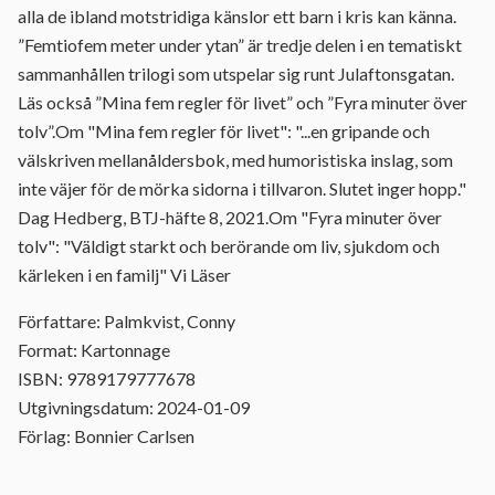
alla de ibland motstridiga känslor ett barn i kris kan känna.
”Femtiofem meter under ytan” är tredje delen i en tematiskt
sammanhållen trilogi som utspelar sig runt Julaftonsgatan.
Läs också ”Mina fem regler för livet” och ”Fyra minuter över
tolv”.Om "Mina fem regler för livet": "...en gripande och
välskriven mellanåldersbok, med humoristiska inslag, som
inte väjer för de mörka sidorna i tillvaron. Slutet inger hopp."
Dag Hedberg, BTJ-häfte 8, 2021.Om "Fyra minuter över
tolv": "Väldigt starkt och berörande om liv, sjukdom och
kärleken i en familj" Vi Läser
Författare: Palmkvist, Conny
Format: Kartonnage
ISBN: 9789179777678
Utgivningsdatum: 2024-01-09
Förlag: Bonnier Carlsen