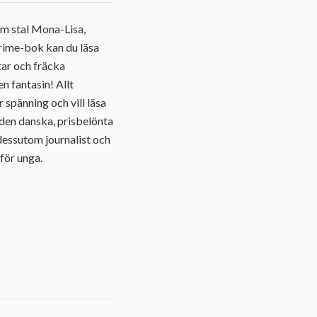
om stal Mona-Lisa,
rime-bok kan du läsa
ar och fräcka
n fantasin! Allt
 spänning och vill läsa
 den danska, prisbelönta
dessutom journalist och
 för unga.