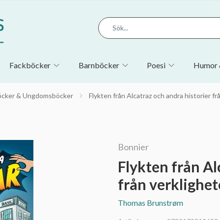
Fackböcker
Barnböcker
Poesi
Humor 
öcker & Ungdomsböcker
Flykten från Alcatraz och andra historier fr
Bonnier
Flykten från Al
från verklighe
Thomas Brunstrøm