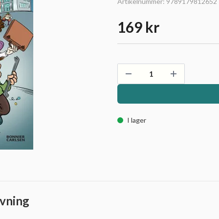
Artikelnummer:
9789179812652
169 kr
I lager
vning