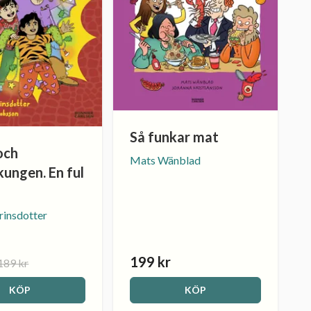
Så funkar mat
och
Mats Wänblad
ungen. En ful
insdotter
199 kr
189 kr
KÖP
KÖP