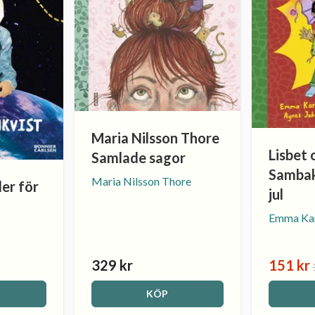
Maria Nilsson Thore
Lisbet 
Samlade sagor
Sambak
Maria Nilsson Thore
er för
jul
Emma Kar
329 kr
151 kr
KÖP