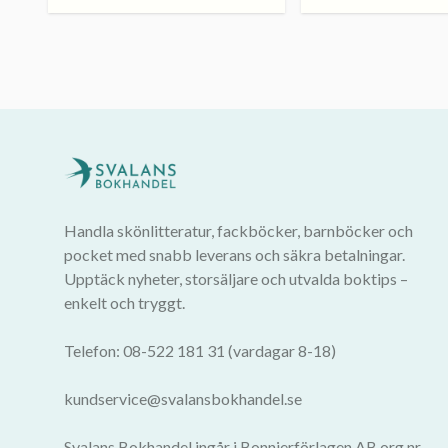
Handla skönlitteratur, fackböcker, barnböcker och
pocket med snabb leverans och säkra betalningar.
Upptäck nyheter, storsäljare och utvalda boktips –
enkelt och tryggt.
Telefon: 08-522 181 31 (vardagar 8-18)
kundservice@svalansbokhandel.se
Svalans Bokhandel ingår i Bonnierförlagen AB org.nr