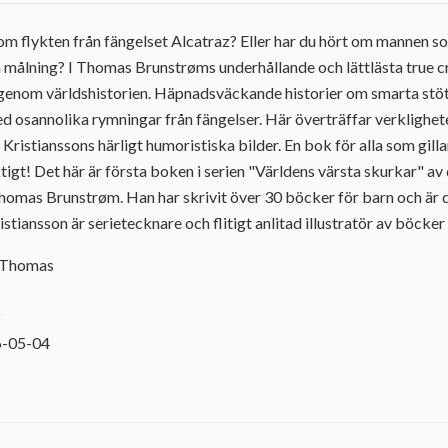
n om flykten från fängelset Alcatraz? Eller har du hört om mannen s
målning? I Thomas Brunstrøms underhållande och lättlästa true c
genom världshistorien. Häpnadsväckande historier om smarta stöt
 osannolika rymningar från fängelser. Här överträffar verklighete
Kristianssons härligt humoristiska bilder. En bok för alla som gillar
tigt! Det här är första boken i serien "Världens värsta skurkar" av
omas Brunstrøm. Han har skrivit över 30 böcker för barn och är 
istiansson är serietecknare och flitigt anlitad illustratör av böcker
, Thomas
2
6-05-04