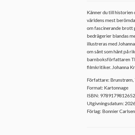
Känner du till historie
världens mest berömda 
om fascinerande brott 
bedrägerier blandas med
illustreras med Johanna 
om sånt som hänt på rik
barnboksförfattaren Th
filmkritiker. Johanna Kr
Författare: Brunstrøm
Format: Kartonnage
ISBN: 978917981265
Utgivningsdatum: 202
Förlag: Bonnier Carlsen