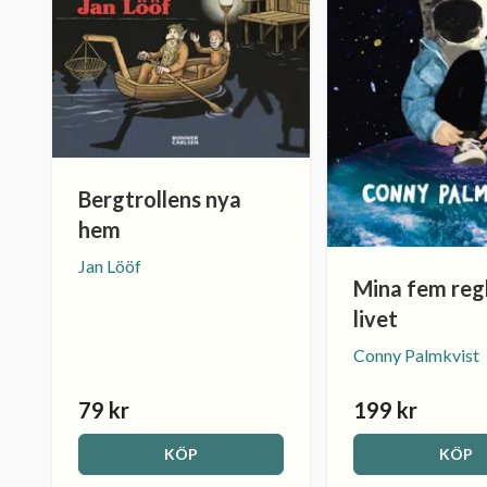
Bergtrollens nya
hem
Jan Lööf
Mina fem regl
livet
Conny Palmkvist
79 kr
199 kr
KÖP
KÖP