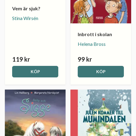
Vem är sjuk?
Stina Wirsén
Inbrott i skolan
Helena Bross
119 kr
99 kr
KÖP
KÖP