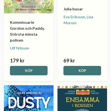
Julia busar
Eva Eriksson, Lisa
Kommissarie
Moroni
Gordon och Paddy.
Största minsta
polisen
Ulf Nilsson
179 kr
69 kr
KÖP
KÖP