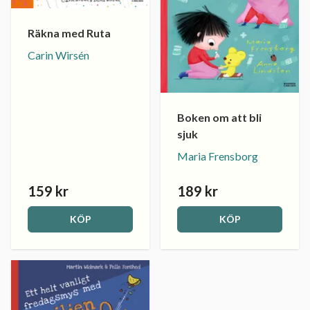
Räkna med Ruta
Carin Wirsén
Boken om att bli
sjuk
Maria Frensborg
159 kr
189 kr
KÖP
KÖP