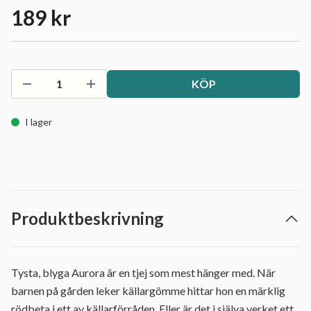
189 kr
KÖP
I lager
Produktbeskrivning
Tysta, blyga Aurora är en tjej som mest hänger med. När
barnen på gården leker källargömme hittar hon en märklig
rödbeta i ett av källarförråden. Eller är det i själva verket ett