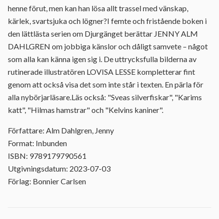
henne förut, men kan han lösa allt trassel med vänskap,
kärlek, svartsjuka och lögner?I femte och fristående boken i
den lättlästa serien om Djurgänget berättar JENNY ALM
DAHLGREN om jobbiga känslor och dåligt samvete – något
som alla kan känna igen sig i. De uttrycksfulla bilderna av
rutinerade illustratören LOVISA LESSE kompletterar fint
genom att också visa det som inte står i texten. En pärla för
alla nybörjarläsare.Läs också: "Sveas silverfiskar", "Karims
katt", "Hilmas hamstrar" och "Kelvins kaniner".
Författare: Alm Dahlgren, Jenny
Format: Inbunden
ISBN: 9789179790561
Utgivningsdatum: 2023-07-03
Förlag: Bonnier Carlsen