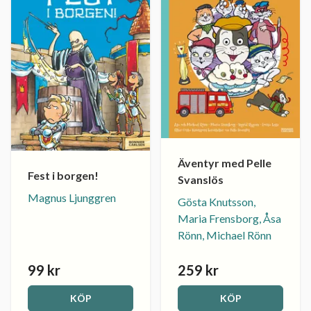
Äventyr med Pelle
Fest i borgen!
Svanslös
Magnus Ljunggren
Gösta Knutsson,
Maria Frensborg, Åsa
Rönn, Michael Rönn
99 kr
259 kr
KÖP
KÖP