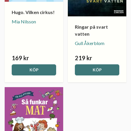
Hugo. Vilken cirkus!
Mia Nilsson
Ringar på svart
vatten
Gull Åkerblom
169 kr
219 kr
KÖP
KÖP