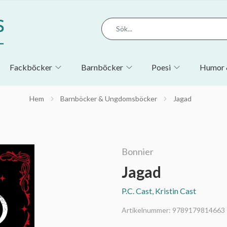
Fackböcker
Barnböcker
Poesi
Humor 
Hem
Barnböcker & Ungdomsböcker
Jagad
Bonnier
Jagad
P.C. Cast, Kristin Cast
Artikelnummer:
9789179814663