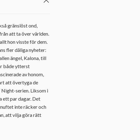
kså gränslöst ond,
ån att ta över världen.
allt hon visste för dem.
s fler dåliga nyheter:
len ängel, Kalona, till
r både ytterst
fascinerade av honom,
årt att övertyga de
 Night-serien. Liksom i
a ett par dagar. Det
rnuftet inte räcker och
, att vilja göra rätt