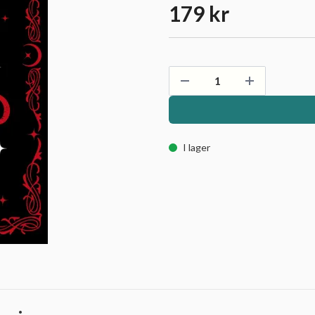
179 kr
I lager