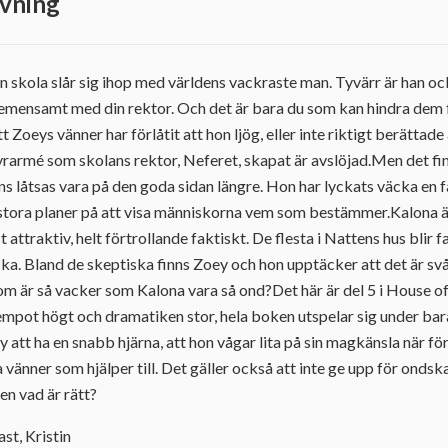
vning
din skola slår sig ihop med världens vackraste man. Tyvärr är han oc
gemensamt med din rektor. Och det är bara du som kan hindra dem fr
 Zoeys vänner har förlåtit att hon ljög, eller inte riktigt berättade 
rmé som skolans rektor, Neferet, skapat är avslöjad.Men det finn
s låtsas vara på den goda sidan längre. Hon har lyckats väcka en fal
e stora planer på att visa människorna vem som bestämmer.Kalona ä
attraktiv, helt förtrollande faktiskt. De flesta i Nattens hus blir 
ska. Bland de skeptiska finns Zoey och hon upptäcker att det är sv
m är så vacker som Kalona vara så ond?Det här är del 5 i House of
tempot högt och dramatiken stor, hela boken utspelar sig under bar
y att ha en snabb hjärna, att hon vågar lita på sin magkänsla när fö
vänner som hjälper till. Det gäller också att inte ge upp för ondskan
en vad är rätt?
ast, Kristin