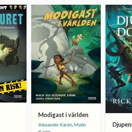
Modigast i världen
Djupen
Alexander Karim, Malin
Karim