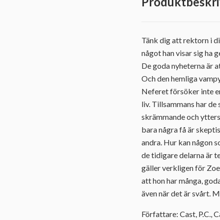
Produktbeskri
Tänk dig att rektorn i 
något han visar sig ha 
De goda nyheterna är att
Och den hemliga vampyra
Neferet försöker inte en
liv. Tillsammans har d
skrämmande och ytterst 
bara några få är skepti
andra. Hur kan någon so
de tidigare delarna är 
gäller verkligen för Zoe
att hon har många, goda 
även när det är svårt. M
Författare: Cast, P.C., C