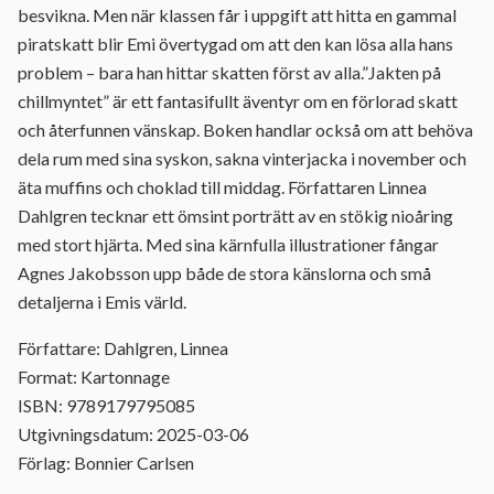
besvikna. Men när klassen får i uppgift att hitta en gammal
piratskatt blir Emi övertygad om att den kan lösa alla hans
problem – bara han hittar skatten först av alla.”Jakten på
chillmyntet” är ett fantasifullt äventyr om en förlorad skatt
och återfunnen vänskap. Boken handlar också om att behöva
dela rum med sina syskon, sakna vinterjacka i november och
äta muffins och choklad till middag. Författaren Linnea
Dahlgren tecknar ett ömsint porträtt av en stökig nioåring
med stort hjärta. Med sina kärnfulla illustrationer fångar
Agnes Jakobsson upp både de stora känslorna och små
detaljerna i Emis värld.
Författare: Dahlgren, Linnea
Format: Kartonnage
ISBN: 9789179795085
Utgivningsdatum: 2025-03-06
Förlag: Bonnier Carlsen