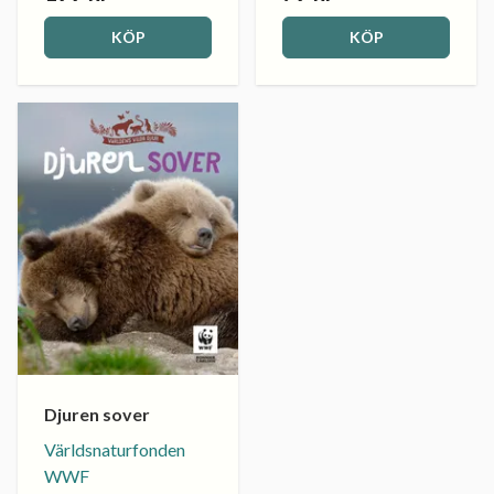
KÖP
KÖP
Djuren sover
Världsnaturfonden
WWF