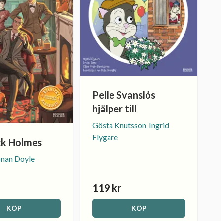
Pelle Svanslös
hjälper till
Gösta Knutsson, Ingrid
Flygare
ck Holmes
onan Doyle
119 kr
KÖP
KÖP