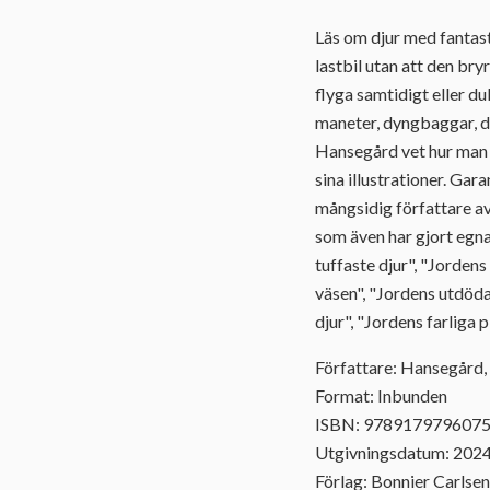
Läs om djur med fantast
lastbil utan att den br
flyga samtidigt eller 
maneter, dyngbaggar, dr
Hansegård vet hur man 
sina illustrationer. Ga
mångsidig författare a
som även har gjort egna
tuffaste djur", "Jorden
väsen", "Jordens utdöda
djur", "Jordens farliga
Författare: Hansegård,
Format: Inbunden
ISBN: 978917979607
Utgivningsdatum: 202
Förlag: Bonnier Carlsen