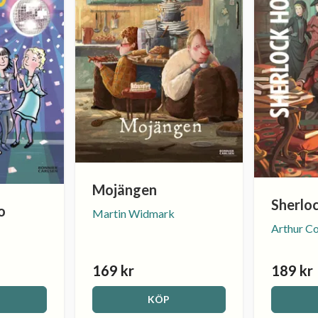
Mojängen
Sherlo
o
Martin Widmark
Arthur C
169 kr
189 kr
KÖP