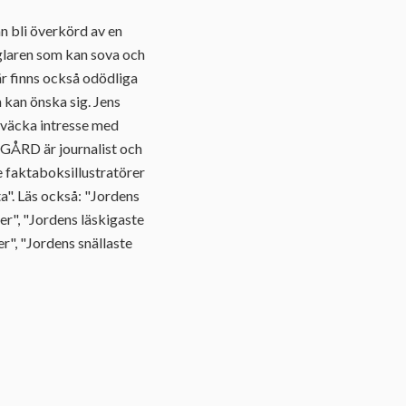
n bli överkörd av en
eglaren som kan sova och
r finns också odödliga
 kan önska sig. Jens
 väcka intresse med
EGÅRD är journalist och
 faktaboksillustratörer
ta". Läs också: "Jordens
er", "Jordens läskigaste
r", "Jordens snällaste