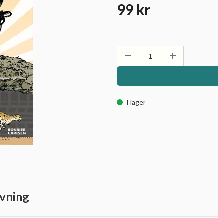
99 kr
I lager
vning