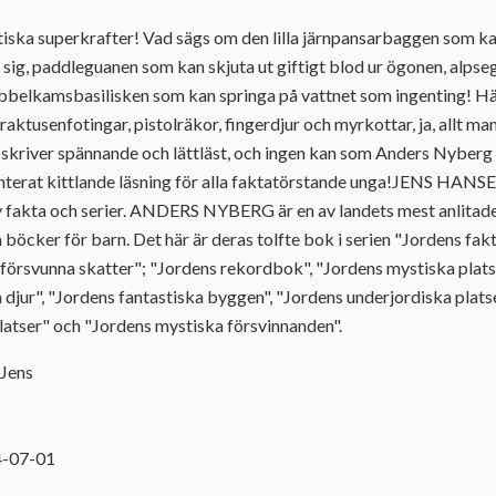
iska superkrafter! Vad sägs om den lilla järnpansarbaggen som ka
yr sig, paddleguanen som kan skjuta ut giftigt blod ur ögonen, alps
dubbelkamsbasilisken som kan springa på vattnet som ingenting! Hä
aktusenfotingar, pistolräkor, fingerdjur och myrkottar, ja, allt man
skriver spännande och lättläst, och ingen kan som Anders Nyberg
ranterat kittlande läsning för alla faktatörstande unga!JENS HANS
v fakta och serier. ANDERS NYBERG är en av landets mest anlitade
 böcker för barn. Det här är deras tolfte bok i serien "Jordens fak
s försvunna skatter"; "Jordens rekordbok", "Jordens mystiska plats
 djur", "Jordens fantastiska byggen", "Jordens underjordiska platse
 platser" och "Jordens mystiska försvinnanden".
 Jens
5
4-07-01