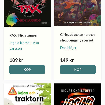
Cirkusdeckarna och
PAX. Nidstången
shoppingmysteriet
Ingela Korsell, Åsa
Dan Höjer
Larsson
189 kr
149 kr
KÖP
KÖP