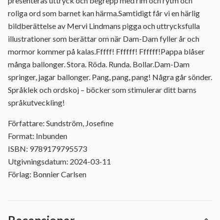
presenteras uttryck och begrepp med rim och rytm och
roliga ord som barnet kan härma.Samtidigt får vi en härlig
bildberättelse av Mervi Lindmans pigga och uttrycksfulla
illustrationer som berättar om när Dam-Dam fyller år och
mormor kommer på kalas.Fffff! Ffffff! Ffffff!Pappa blåser
många ballonger. Stora. Röda. Runda. Bollar.Dam-Dam
springer, jagar ballonger. Pang, pang, pang! Några går sönder.
Språklek och ordskoj – böcker som stimulerar ditt barns
språkutveckling!
Författare: Sundström, Josefine
Format: Inbunden
ISBN: 9789179795573
Utgivningsdatum: 2024-03-11
Förlag: Bonnier Carlsen