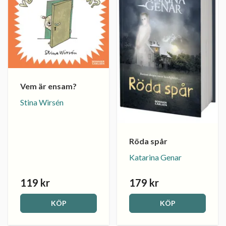
Vem är ensam?
Stina Wirsén
Röda spår
Katarina Genar
119 kr
179 kr
KÖP
KÖP