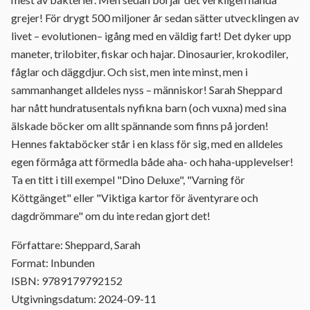
grejer! För drygt 500 miljoner år sedan sätter utvecklingen av
livet – evolutionen– igång med en väldig fart! Det dyker upp
maneter, trilobiter, fiskar och hajar. Dinosaurier, krokodiler,
fåglar och däggdjur. Och sist, men inte minst, men i
sammanhanget alldeles nyss – människor! Sarah Sheppard
har nått hundratusentals nyfikna barn (och vuxna) med sina
älskade böcker om allt spännande som finns på jorden!
Hennes faktaböcker står i en klass för sig, med en alldeles
egen förmåga att förmedla både aha- och haha-upplevelser!
Ta en titt i till exempel "Dino Deluxe", "Varning för
Köttgänget" eller "Viktiga kartor för äventyrare och
dagdrömmare" om du inte redan gjort det!
Författare: Sheppard, Sarah
Format: Inbunden
ISBN: 9789179792152
Utgivningsdatum: 2024-09-11