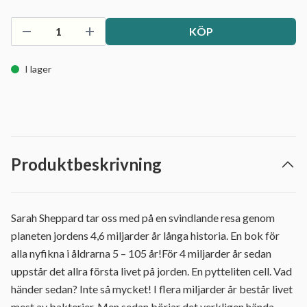
KÖP
I lager
Produktbeskrivning
Sarah Sheppard tar oss med på en svindlande resa genom
planeten jordens 4,6 miljarder år långa historia. En bok för
alla nyfikna i åldrarna 5 – 105 år!För 4 miljarder år sedan
uppstår det allra första livet på jorden. En pytteliten cell. Vad
händer sedan? Inte så mycket! I flera miljarder år består livet
mest av bakterier. Men sedan börjar det verkligen hända