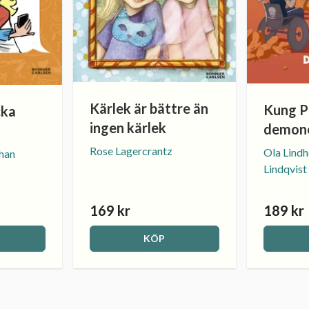
Kärlek är bättre än
Kung P
cka
ingen kärlek
demon
Rose Lagercrantz
Ola Lindh
han
Lindqvist
169 kr
189 kr
KÖP