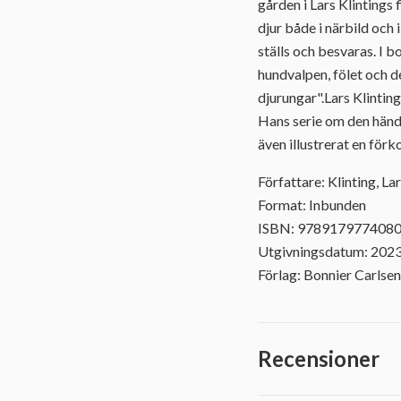
gården i Lars Klintings 
djur både i närbild och
ställs och besvaras. I b
hundvalpen, fölet och d
djurungar".Lars Klintin
Hans serie om den händ
även illustrerat en för
Författare: Klinting, La
Format: Inbunden
ISBN: 978917977408
Utgivningsdatum: 202
Förlag: Bonnier Carlsen
Recensioner