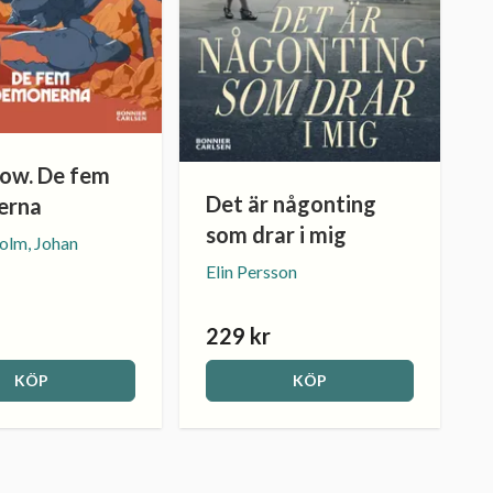
ow. De fem
Det är någonting
erna
som drar i mig
olm, Johan
Elin Persson
229 kr
KÖP
KÖP