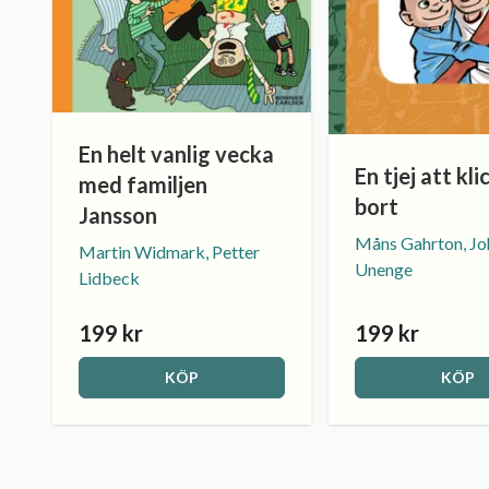
En helt vanlig vecka
En tjej att kli
med familjen
bort
Jansson
Måns Gahrton, Jo
Martin Widmark, Petter
Unenge
Lidbeck
199 kr
199 kr
KÖP
KÖP