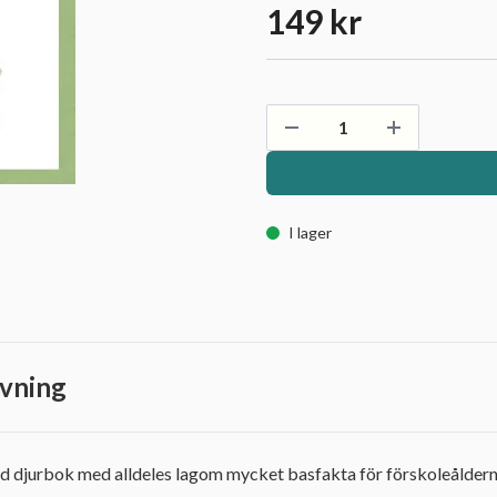
149 kr
I lager
vning
ad djurbok med alldeles lagom mycket basfakta för förskoleålder