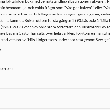
fina faktabilderbok med oemotståndliga illustrationer i akvarell. P
 i sin hemmamiljö, och enkla frågor som "Vad gör kalven?" eller "Va
oken får vi också träffa killingarna, kaninungen, gässlingarna, sval
et lilla lammet. Boken utkom första gången 1993. Läs också "Lilla
g (1948–2006) var en av våra stora författare och illustratörer av 
ige bävern Castor har sålts över hela världen. Förutom en mängd 
kortad version av "Nils Holgerssons underbara resa genom Sverige"
rs
0
3-01-03