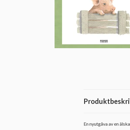
Produktbeskri
En nyutgåva av en älsk