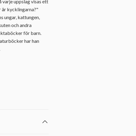
å varje uppslag visas ett
r är kycklingarna?"
ans ungar, kattungen,
 kuten och andra
faktaböcker för barn.
naturböcker har han
.