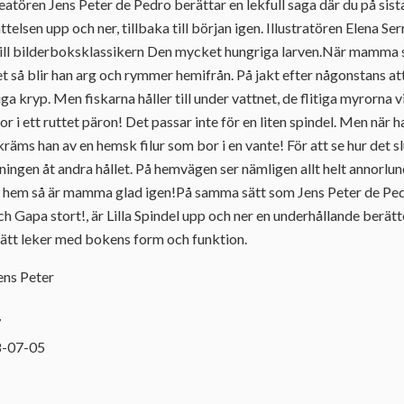
eatören Jens Peter de Pedro berättar en lekfull saga där du på sis
ttelsen upp och ner, tillbaka till början igen. Illustratören Elena S
till bilderboksklassikern Den mycket hungriga larven.När mamma sk
et så blir han arg och rymmer hemifrån. På jakt efter någonstans att
a kryp. Men fiskarna håller till under vattnet, de flitiga myrorna v
i ett ruttet päron! Det passar inte för en liten spindel. Men när h
 skräms han av en hemsk filur som bor i en vante! För att se hur det s
ingen åt andra hållet. På hemvägen ser nämligen allt helt annorlund
er hem så är mamma glad igen!På samma sätt som Jens Peter de Pe
h Gapa stort!, är Lilla Spindel upp och ner en underhållande berätt
sätt leker med bokens form och funktion.
ens Peter
7
8-07-05