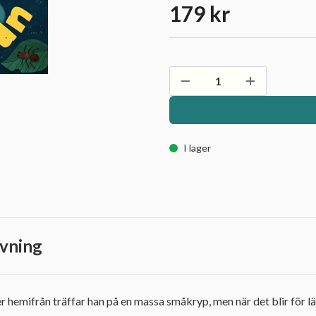
179 kr
I lager
vning
r hemifrån träffar han på en massa småkryp, men när det blir för lä