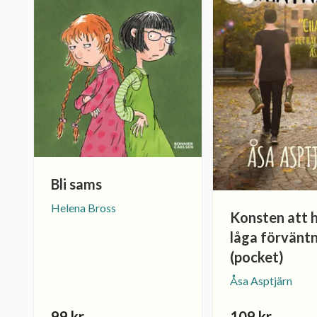
Bli sams
Helena Bross
Konsten att h
låga förvänt
(pocket)
Åsa Asptjärn
99 kr
109 kr