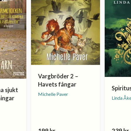
Vargbröder 2 –
Havets fångar
Spiritu
a sjukt
Michelle Paver
ningar
Linda Åk
199 kr
239 kr