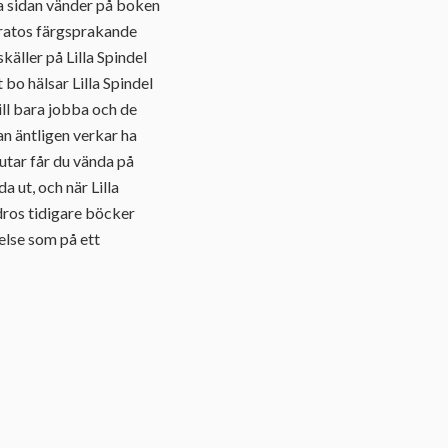
ta sidan vänder på boken
erratos färgsprakande
äller på Lilla Spindel
 bo hälsar Lilla Spindel
ill bara jobba och de
an äntligen verkar ha
lutar får du vända på
a ut, och när Lilla
dros tidigare böcker
else som på ett