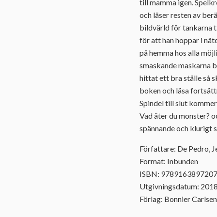
till mamma igen. Spelkr
och läser resten av berä
bildvärld för tankarna 
för att han hoppar i nät
på hemma hos alla möjlig
smaskande maskarna bor 
hittat ett bra ställe så
boken och läsa fortsättn
Spindel till slut komm
Vad äter du monster? oc
spännande och klurigt 
Författare: De Pedro, J
Format: Inbunden
ISBN: 978916389720
Utgivningsdatum: 201
Förlag: Bonnier Carlsen