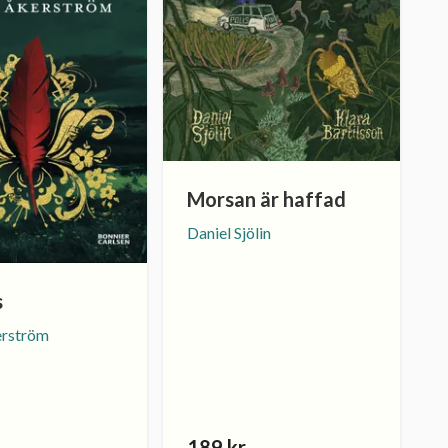
Morsan är haffad
Daniel Sjölin
s
erström
189 kr