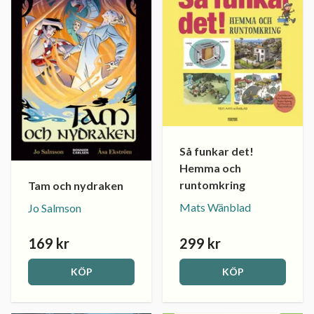
Så funkar det!
Hemma och
runtomkring
Tam och nydraken
Mats Wänblad
Jo Salmson
169 kr
299 kr
KÖP
KÖP