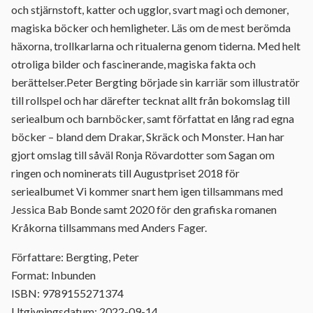
och stjärnstoft, katter och ugglor, svart magi och demoner,
magiska böcker och hemligheter. Läs om de mest berömda
häxorna, trollkarlarna och ritualerna genom tiderna. Med helt
otroliga bilder och fascinerande, magiska fakta och
berättelser.Peter Bergting började sin karriär som illustratör
till rollspel och har därefter tecknat allt från bokomslag till
seriealbum och barnböcker, samt författat en lång rad egna
böcker – bland dem Drakar, Skräck och Monster. Han har
gjort omslag till såväl Ronja Rövardotter som Sagan om
ringen och nominerats till Augustpriset 2018 för
seriealbumet Vi kommer snart hem igen tillsammans med
Jessica Bab Bonde samt 2020 för den grafiska romanen
Kråkorna tillsammans med Anders Fager.
Författare: Bergting, Peter
Format: Inbunden
ISBN: 9789155271374
Utgivningsdatum: 2022-09-14