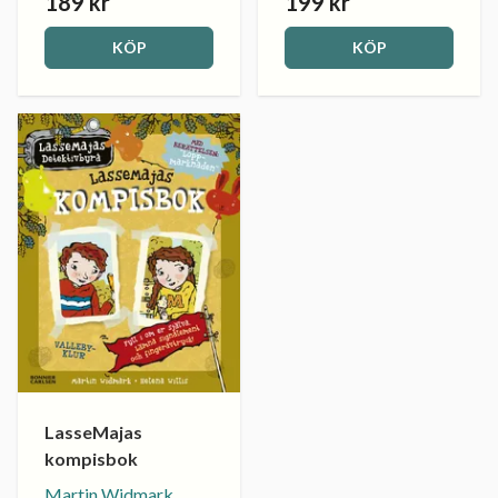
189 kr
199 kr
KÖP
KÖP
LasseMajas
kompisbok
Martin Widmark