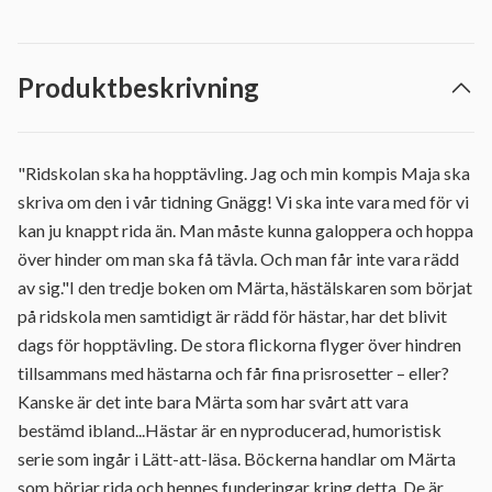
Produktbeskrivning
"Ridskolan ska ha hopptävling. Jag och min kompis Maja ska
skriva om den i vår tidning Gnägg! Vi ska inte vara med för vi
kan ju knappt rida än. Man måste kunna galoppera och hoppa
över hinder om man ska få tävla. Och man får inte vara rädd
av sig."I den tredje boken om Märta, hästälskaren som börjat
på ridskola men samtidigt är rädd för hästar, har det blivit
dags för hopptävling. De stora flickorna flyger över hindren
tillsammans med hästarna och får fina prisrosetter – eller?
Kanske är det inte bara Märta som har svårt att vara
bestämd ibland...Hästar är en nyproducerad, humoristisk
serie som ingår i Lätt-att-läsa. Böckerna handlar om Märta
som börjar rida och hennes funderingar kring detta. De är