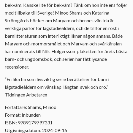
bekväm. Kanske lite för bekväm? Tänk om hon inte ens följer
med tillbaka till Sverige! Minoo Shams och Katarina
Strömgårds böcker om Maryam och hennes vän Ida är
verkliga pärlor för lågstadieåldern, och de tillför en röst i
barnlitteraturen som inte riktigt liknar någon annans. Både
Maryam och mormorsmålet och Maryam och svårkänslan
har nominerats till Nils Holgersson-plaketten för årets bästa
barn- och ungdomsbok, och serien har fått lysande
recensioner.
”En lika fin som livsviktig serie berättelser för barn i
lågstadieåldern om vänskap, längtan, svek och oro.”
Tidningen Arbetaren
Författare: Shams, Minoo
Format: Inbunden
ISBN: 9789179797331
Utgivningsdatum: 2024-09-16