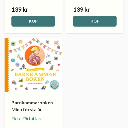
139 kr
139 kr
KÖP
KÖP
Barnkammarboken.
Mina första år
Flera Författare