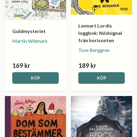
Lennart Lordis
Guldmysteriet
loggbok: Nödsignal
från horisonten
Martin Widmark
Tove Berggren
169 kr
189 kr
KÖP
KÖP