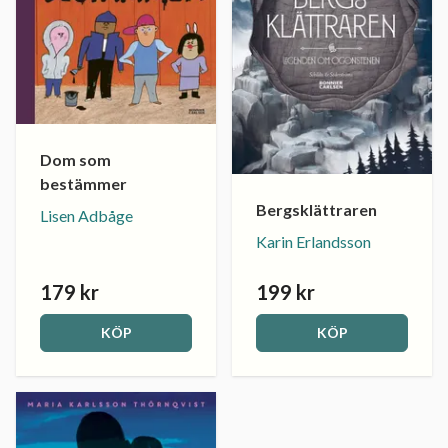
Dom som
bestämmer
Bergsklättraren
Lisen Adbåge
Karin Erlandsson
179 kr
199 kr
KÖP
KÖP