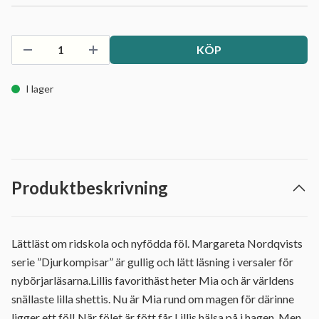
KÖP
I lager
Produktbeskrivning
Lättläst om ridskola och nyfödda föl. Margareta Nordqvists
serie ”Djurkompisar” är gullig och lätt läsning i versaler för
nybörjarläsarna.Lillis favorithäst heter Mia och är världens
snällaste lilla shettis. Nu är Mia rund om magen för därinne
ligger ett föl! När fölet är fött får Lillis hälsa på i hagen. Men