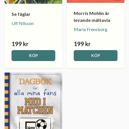
Morris Mohlin är
Se fåglar
levande måltavla
Ulf Nilsson
Maria Frensborg
199 kr
199 kr
KÖP
KÖP