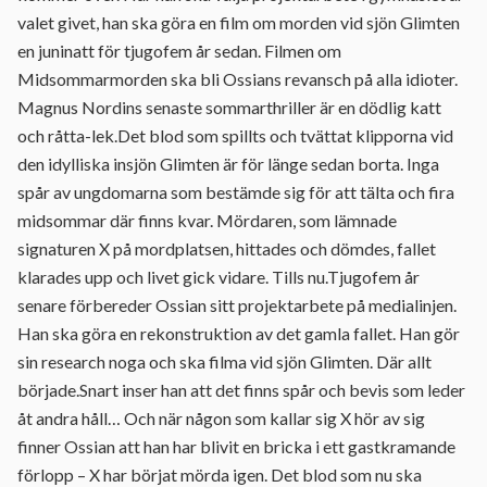
valet givet, han ska göra en film om morden vid sjön Glimten
en juninatt för tjugofem år sedan. Filmen om
Midsommarmorden ska bli Ossians revansch på alla idioter.
Magnus Nordins senaste sommarthriller är en dödlig katt
och råtta-lek.Det blod som spillts och tvättat klipporna vid
den idylliska insjön Glimten är för länge sedan borta. Inga
spår av ungdomarna som bestämde sig för att tälta och fira
midsommar där finns kvar. Mördaren, som lämnade
signaturen X på mordplatsen, hittades och dömdes, fallet
klarades upp och livet gick vidare. Tills nu.Tjugofem år
senare förbereder Ossian sitt projektarbete på medialinjen.
Han ska göra en rekonstruktion av det gamla fallet. Han gör
sin research noga och ska filma vid sjön Glimten. Där allt
började.Snart inser han att det finns spår och bevis som leder
åt andra håll… Och när någon som kallar sig X hör av sig
finner Ossian att han har blivit en bricka i ett gastkramande
förlopp – X har börjat mörda igen. Det blod som nu ska