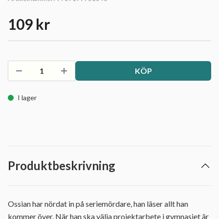
109 kr
KÖP
I lager
Produktbeskrivning
Ossian har nördat in på seriemördare, han läser allt han
kommer över. När han ska välja projektarbete i gymnasiet är