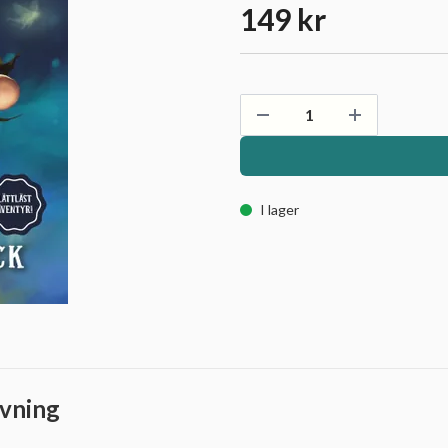
149 kr
I lager
vning