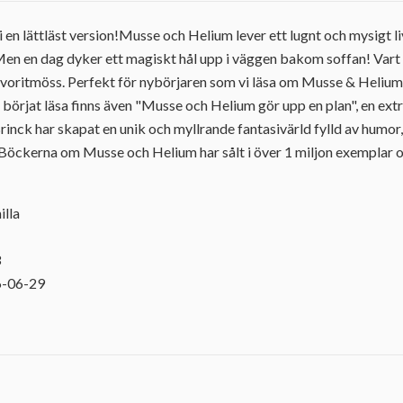
 i en lättläst version!Musse och Helium lever ett lugnt och mysigt 
en en dag dyker ett magiskt hål upp i väggen bakom soffan! Vart l
voritmöss. Perfekt för nybörjaren som vi läsa om Musse & Heliums
börjat läsa finns även "Musse och Helium gör upp en plan", en extr
Brinck har skapat en unik och myllrande fantasivärld fylld av humor
Böckerna om Musse och Helium har sålt i över 1 miljon exemplar o
illa
3
6-06-29