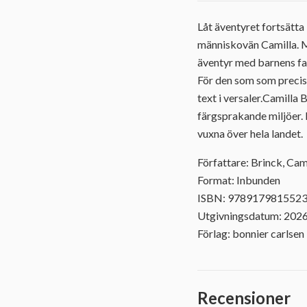
Låt äventyret fortsätta
människovän Camilla. M
äventyr med barnens fa
För den som som precis 
text i versaler.Camilla 
färgsprakande miljöer. 
vuxna över hela landet.
Författare: Brinck, Cam
Format: Inbunden
ISBN: 978917981552
Utgivningsdatum: 202
Förlag: bonnier carlsen
Recensioner