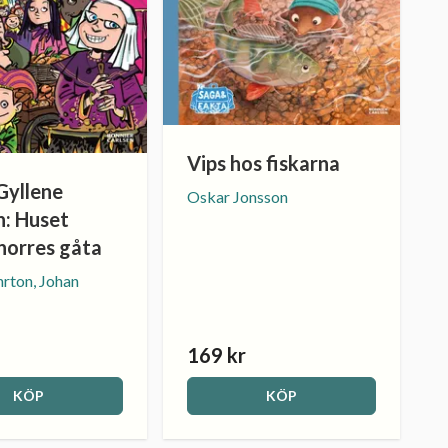
Vips hos fiskarna
Gyllene
Oskar Jonsson
n: Huset
norres gåta
rton, Johan
169 kr
KÖP
KÖP