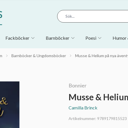
Fackböcker
Barnböcker
Poesi
Humor 
m
Barnböcker & Ungdomsböcker
Musse & Helium på nya ävent
Bonnier
Musse & Helium
Camilla Brinck
Artikelnummer:
9789179815523