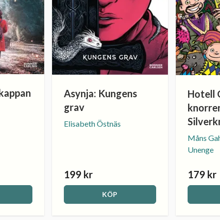
 kappan
Asynja: Kungens
Hotell 
grav
knorre
Silverk
Elisabeth Östnäs
Måns Gah
Unenge
199 kr
179 kr
KÖP