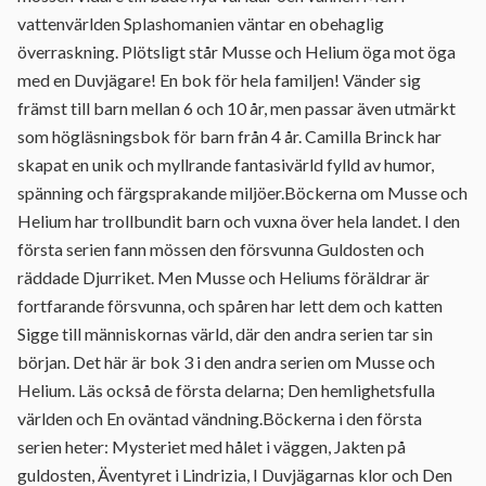
vattenvärlden Splashomanien väntar en obehaglig
överraskning. Plötsligt står Musse och Helium öga mot öga
med en Duvjägare! En bok för hela familjen! Vänder sig
främst till barn mellan 6 och 10 år, men passar även utmärkt
som högläsningsbok för barn från 4 år. Camilla Brinck har
skapat en unik och myllrande fantasivärld fylld av humor,
spänning och färgsprakande miljöer.Böckerna om Musse och
Helium har trollbundit barn och vuxna över hela landet. I den
första serien fann mössen den försvunna Guldosten och
räddade Djurriket. Men Musse och Heliums föräldrar är
fortfarande försvunna, och spåren har lett dem och katten
Sigge till människornas värld, där den andra serien tar sin
början. Det här är bok 3 i den andra serien om Musse och
Helium. Läs också de första delarna; Den hemlighetsfulla
världen och En oväntad vändning.Böckerna i den första
serien heter: Mysteriet med hålet i väggen, Jakten på
guldosten, Äventyret i Lindrizia, I Duvjägarnas klor och Den