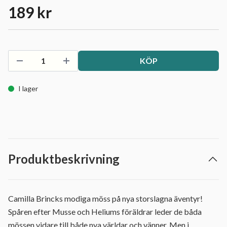
189 kr
KÖP
I lager
Produktbeskrivning
Camilla Brincks modiga möss på nya storslagna äventyr!
Spåren efter Musse och Heliums föräldrar leder de båda
mössen vidare till både nya världar och vänner. Men i