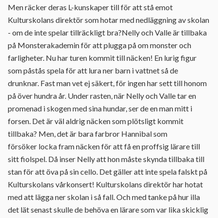
Men räcker deras L-kunskaper till för att stå emot
Kulturskolans direktör som hotar med nedläggning av skolan
- om de inte spelar tillräckligt bra?Nelly och Valle är tillbaka
på Monsterakademin för att plugga på om monster och
farligheter. Nu har turen kommit till näcken! En lurig figur
som påstås spela för att lura ner barn i vattnet så de
drunknar. Fast man vet ej säkert, för ingen har sett till honom
på över hundra år. Under rasten, när Nelly och Valle tar en
promenad i skogen med sina hundar, ser de en man mitt i
forsen. Det är väl aldrig näcken som plötsligt kommit
tillbaka? Men, det är bara farbror Hannibal som
försöker locka fram näcken för att få en proffsig lärare till
sitt fiolspel. Då inser Nelly att hon måste skynda tillbaka till
stan för att öva på sin cello. Det gäller att inte spela falskt på
Kulturskolans vårkonsert! Kulturskolans direktör har hotat
med att lägga ner skolan i så fall. Och med tanke på hur illa
det lät senast skulle de behöva en lärare som var lika skicklig