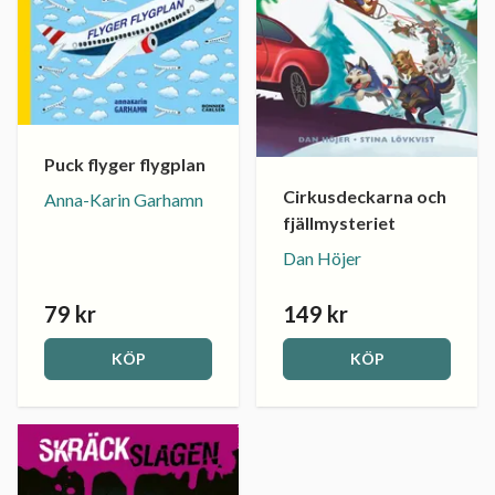
Puck flyger flygplan
Cirkusdeckarna och
Anna-Karin Garhamn
fjällmysteriet
Dan Höjer
79 kr
149 kr
KÖP
KÖP