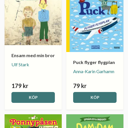
Ensam med min bror
Puck flyger flygplan
Ulf Stark
Anna-Karin Garhamn
179 kr
79 kr
KÖP
KÖP