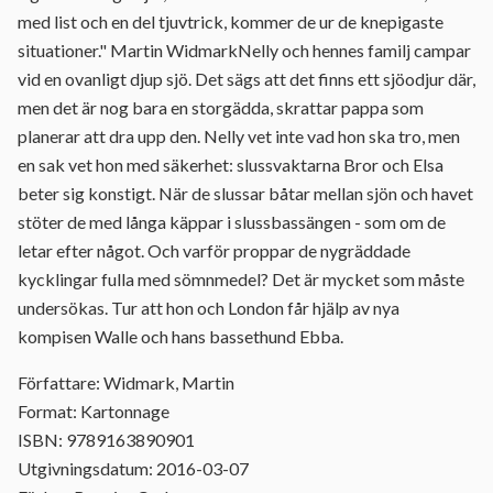
med list och en del tjuvtrick, kommer de ur de knepigaste
situationer." Martin WidmarkNelly och hennes familj campar
vid en ovanligt djup sjö. Det sägs att det finns ett sjöodjur där,
men det är nog bara en storgädda, skrattar pappa som
planerar att dra upp den. Nelly vet inte vad hon ska tro, men
en sak vet hon med säkerhet: slussvaktarna Bror och Elsa
beter sig konstigt. När de slussar båtar mellan sjön och havet
stöter de med långa käppar i slussbassängen - som om de
letar efter något. Och varför proppar de nygräddade
kycklingar fulla med sömnmedel? Det är mycket som måste
undersökas. Tur att hon och London får hjälp av nya
kompisen Walle och hans bassethund Ebba.
Författare: Widmark, Martin
Format: Kartonnage
ISBN: 9789163890901
Utgivningsdatum: 2016-03-07