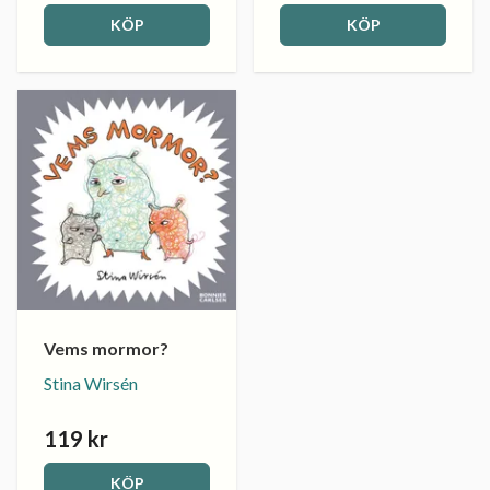
KÖP
KÖP
Vems mormor?
Stina Wirsén
119 kr
KÖP