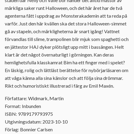
staden där Nelly och Valle bor händer det alltid massor av
märkliga saker runt Halloween, och det här året har de två
agenterna fått i uppdrag av Monsterakademin att ta reda på
varför. Just den här kvällen ska det stora Halloween-simmet
gå av stapeln, och märkligheterna är snart igång! Vattnet
förvandlas till slime, trampolinen blir mjuk som spaghetti och
en jättestor HAJ dyker plötsligt upp mitt i bassängen. Helt
klart är det något övernaturligt i görningen. Kan deras
hemlighetsfulla klasskamrat Bim ha ett finger med i spelet?
En läskig, rolig och lättläst berättelse för nybörjarläsaren om
att våga känna alla sina känslor och att följa sina drömmar.
Rikt och humoristiskt illustrerad i färg av Emil Maxén.
Författare: Widmark, Martin
Format: Inbunden
ISBN: 9789179793975
Utgivningsdatum: 2023-10-10
Förlag: Bonnier Carlsen