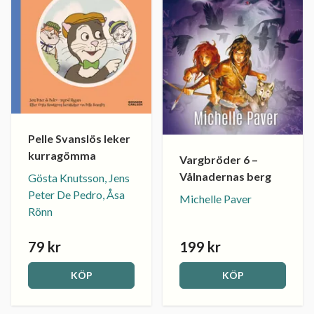
Pelle Svanslös leker
kurragömma
Vargbröder 6 –
Vålnadernas berg
Gösta Knutsson, Jens
Peter De Pedro, Åsa
Michelle Paver
Rönn
79 kr
199 kr
KÖP
KÖP