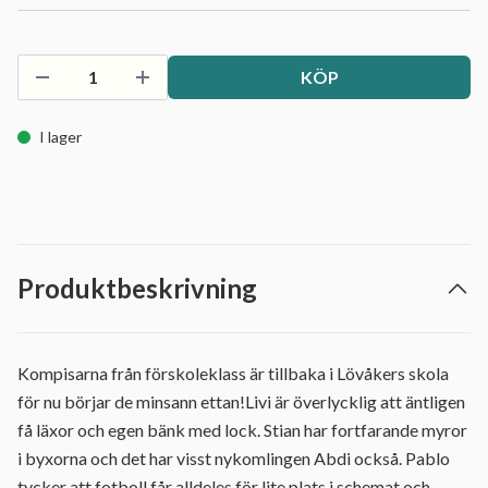
KÖP
I lager
Produktbeskrivning
Kompisarna från förskoleklass är tillbaka i Lövåkers skola
för nu börjar de minsann ettan!Livi är överlycklig att äntligen
få läxor och egen bänk med lock. Stian har fortfarande myror
i byxorna och det har visst nykomlingen Abdi också. Pablo
tycker att fotboll får alldeles för lite plats i schemat och