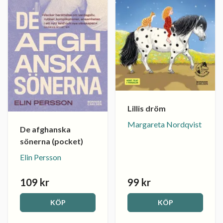
Lillis dröm
Margareta Nordqvist
De afghanska
sönerna (pocket)
Elin Persson
109 kr
99 kr
KÖP
KÖP