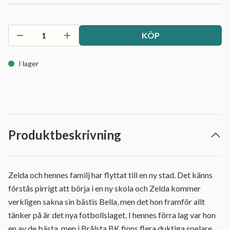
KÖP
I lager
Produktbeskrivning
Zelda och hennes familj har flyttat till en ny stad. Det känns
förstås pirrigt att börja i en ny skola och Zelda kommer
verkligen sakna sin bästis Bella, men det hon framför allt
tänker på är det nya fotbollslaget. I hennes förra lag var hon
en av de bästa, men i Brålsta BK finns flera duktiga spelare