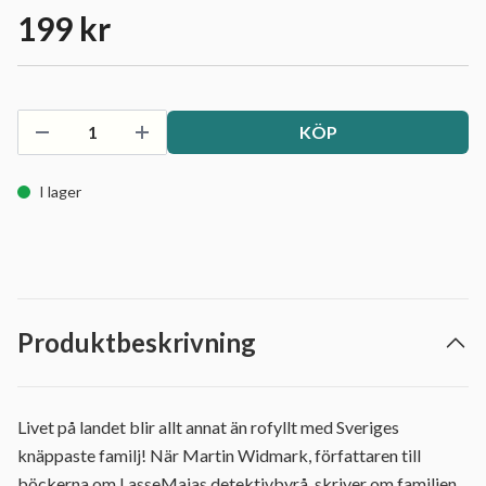
199 kr
KÖP
I lager
Produktbeskrivning
Livet på landet blir allt annat än rofyllt med Sveriges
knäppaste familj! När Martin Widmark, författaren till
böckerna om LasseMajas detektivbyrå, skriver om familjen