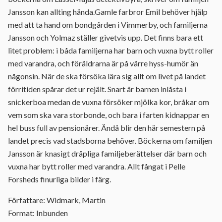
Jansson kan allting hända.Gamle farbror Emil behöver hjälp
med att ta hand om bondgården i Vimmerby, och familjerna
Jansson och Yolmaz ställer givetvis upp. Det finns bara ett
litet problem: i båda familjerna har barn och vuxna bytt roller
med varandra, och föräldrarna är på värre hyss-humör än
någonsin. När de ska försöka lära sig allt om livet på landet
förritiden spårar det ur rejält. Snart är barnen inlåsta i
snickerboa medan de vuxna försöker mjölka kor, bråkar om
vem som ska vara storbonde, och bara i farten kidnappar en
hel buss full av pensionärer. Ändå blir den här semestern på
landet precis vad stadsborna behöver. Böckerna om familjen
Jansson är knasigt dråpliga familjeberättelser där barn och
vuxna har bytt roller med varandra. Allt fångat i Pelle
Forsheds finurliga bilder i färg.
Författare: Widmark, Martin
Format: Inbunden