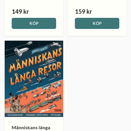
149 kr
159 kr
KÖP
KÖP
Människans långa