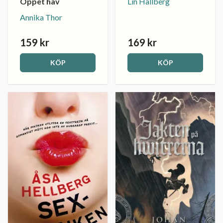
Lin Hallberg
Öppet hav
Annika Thor
159 kr
169 kr
KÖP
KÖP