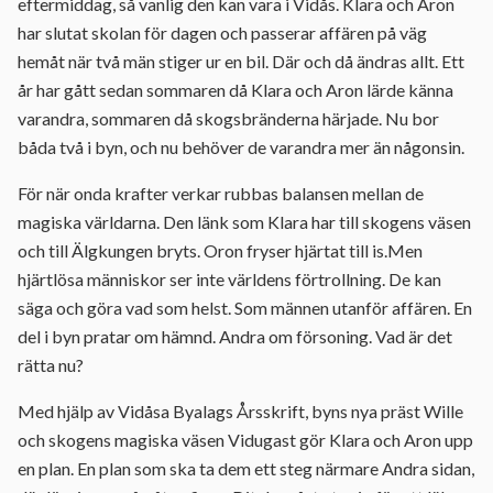
eftermiddag, så vanlig den kan vara i Vidås. Klara och Aron
har slutat skolan för dagen och passerar affären på väg
hemåt när två män stiger ur en bil. Där och då ändras allt. Ett
år har gått sedan sommaren då Klara och Aron lärde känna
varandra, sommaren då skogsbränderna härjade. Nu bor
båda två i byn, och nu behöver de varandra mer än någonsin.
För när onda krafter verkar rubbas balansen mellan de
magiska världarna. Den länk som Klara har till skogens väsen
och till Älgkungen bryts. Oron fryser hjärtat till is.Men
hjärtlösa människor ser inte världens förtrollning. De kan
säga och göra vad som helst. Som männen utanför affären. En
del i byn pratar om hämnd. Andra om försoning. Vad är det
rätta nu?
Med hjälp av Vidåsa Byalags Årsskrift, byns nya präst Wille
och skogens magiska väsen Vidugast gör Klara och Aron upp
en plan. En plan som ska ta dem ett steg närmare Andra sidan,