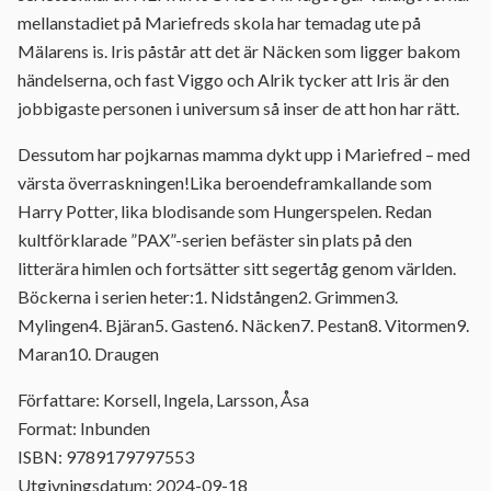
mellanstadiet på Mariefreds skola har temadag ute på
Mälarens is. Iris påstår att det är Näcken som ligger bakom
händelserna, och fast Viggo och Alrik tycker att Iris är den
jobbigaste personen i universum så inser de att hon har rätt.
Dessutom har pojkarnas mamma dykt upp i Mariefred – med
värsta överraskningen!Lika beroendeframkallande som
Harry Potter, lika blodisande som Hungerspelen. Redan
kultförklarade ”PAX”-serien befäster sin plats på den
litterära himlen och fortsätter sitt segertåg genom världen.
Böckerna i serien heter:1. Nidstången2. Grimmen3.
Mylingen4. Bjäran5. Gasten6. Näcken7. Pestan8. Vitormen9.
Maran10. Draugen
Författare: Korsell, Ingela, Larsson, Åsa
Format: Inbunden
ISBN: 9789179797553
Utgivningsdatum: 2024-09-18