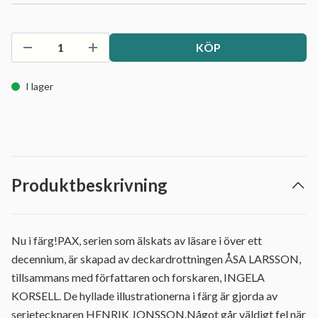
KÖP
I lager
Produktbeskrivning
Nu i färg!PAX, serien som älskats av läsare i över ett
decennium, är skapad av deckardrottningen ÅSA LARSSON,
tillsammans med författaren och forskaren, INGELA
KORSELL. De hyllade illustrationerna i färg är gjorda av
serietecknaren HENRIK JONSSON.Något går väldigt fel när