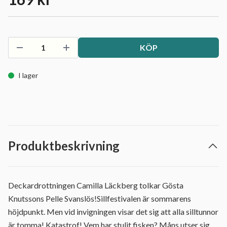
KÖP
I lager
Produktbeskrivning
Deckardrottningen Camilla Läckberg tolkar Gösta
Knutssons Pelle Svanslös!Sillfestivalen är sommarens
höjdpunkt. Men vid invigningen visar det sig att alla silltunnor
är tomma! Katastrof! Vem har stulit fisken? Måns utser sig