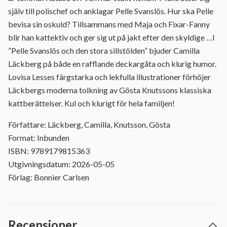
själv till polischef och anklagar Pelle Svanslös. Hur ska Pelle
bevisa sin oskuld? Tillsammans med Maja och Fixar-Fanny
blir han kattektiv och ger sig ut på jakt efter den skyldige …I
”Pelle Svanslös och den stora sillstölden” bjuder Camilla
Läckberg på både en rafflande deckargåta och klurig humor.
Lovisa Lesses färgstarka och lekfulla illustrationer förhöjer
Läckbergs moderna tolkning av Gösta Knutssons klassiska
kattberättelser. Kul och klurigt för hela familjen!
Författare: Läckberg, Camilla, Knutsson, Gösta
Format: Inbunden
ISBN: 9789179815363
Utgivningsdatum: 2026-05-05
Förlag: Bonnier Carlsen
Recensioner