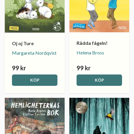
Rädda fågeln!
Oj oj Ture
Helena Bross
Margareta Nordqvist
99 kr
99 kr
KÖP
KÖP