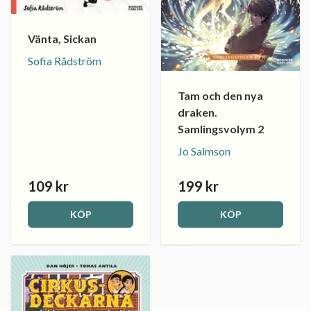
Vänta, Sickan
Sofia Rådström
Tam och den nya
draken.
Samlingsvolym 2
Jo Salmson
109 kr
199 kr
KÖP
KÖP