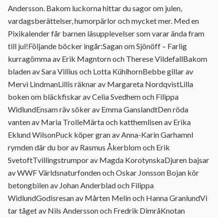
Andersson. Bakom luckorna hittar du sagor om julen,
vardagsberättelser, humorpärlor och mycket mer. Med en
Pixikalender får barnen läsupplevelser som varar ända fram
till jul!Följande böcker ingår:Sagan om Sjönöff – Farlig
kurragömma av Erik Magntorn och Therese VildefallBakom
bladen av Sara Villius och Lotta KühlhornBebbe gillar av
Mervi LindmanLillis räknar av Margareta NordqvistLilla
boken om bläckfiskar av Celia Svedhem och Filippa
WidlundEnsam räv söker av Emma GanslandtDen röda
vanten av Maria TrolleMärta och katthemlisen av Erika
Eklund WilsonPuck köper gran av Anna-Karin GarhamnI
rymden där du bor av Rasmus Åkerblom och Erik
SvetoftTvillingstrumpor av Magda KorotynskaDjuren bajsar
av WWF Världsnaturfonden och Oskar Jonsson Bojan kör
betongbilen av Johan Anderblad och Filippa
WidlundGodisresan av Mårten Melin och Hanna GranlundVi
tar tåget av Nils Andersson och Fredrik DimråKnotan