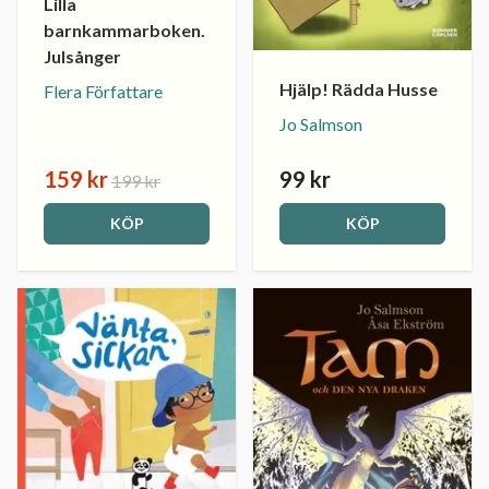
Lilla
barnkammarboken.
Julsånger
Hjälp! Rädda Husse
Flera Författare
Jo Salmson
159 kr
99 kr
199 kr
KÖP
KÖP