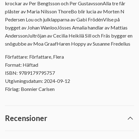
krockar av Per Bengtsson och Per GustavssonAlla tre får
plåster av Maria Nilsson ThoreBo blir lucia av Morten N
Pedersen Lou och julklapparna av Gabi FrödénVilse på
bygget av Johan WanlooJösses Amalia handlar av Mattias
AnderssonJultröjan av Cecilia Heikilä Sill och Fräs bygger en
snögubbe av Moa GraafHaren Hoppy av Susanne Fredelius
Författare: Författare, Flera
Format: Häftad
ISBN: 9789179795757
Utgivningsdatum: 2024-09-12
Förlag: Bonnier Carlsen
Recensioner