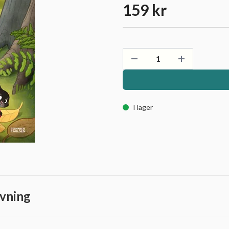
159 kr
I lager
vning