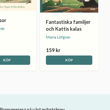
sor
Fantastiska familjer
och Kattis kalas
nér
Maria Löfgren
159 kr
KÖP
KÖP
Prenumerera på vårt nyhetsbrev