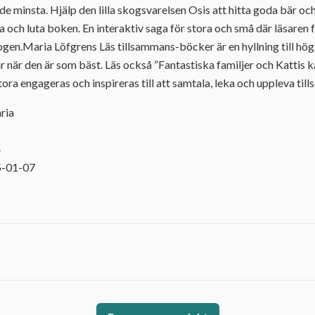
e minsta. Hjälp den lilla skogsvarelsen Osis att hitta goda bär o
och luta boken. En interaktiv saga för stora och små där läsaren får
ogen.Maria Löfgrens Läs tillsammans-böcker är en hyllning till hö
är den är som bäst. Läs också ”Fantastiska familjer och Kattis k
ra engageras och inspireras till att samtala, leka och uppleva til
ria
4
5-01-07