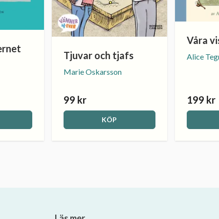
Våra vi
ernet
Tjuvar och tjafs
Alice Teg
Marie Oskarsson
99 kr
199 kr
KÖP
Läs mer