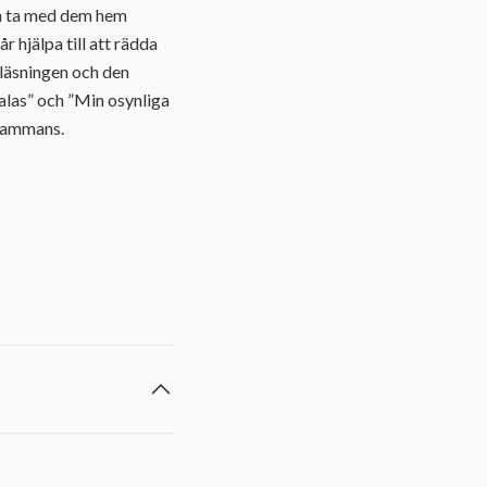
ch ta med dem hem
 hjälpa till att rädda
gläsningen och den
alas” och ”Min osynliga
lsammans.