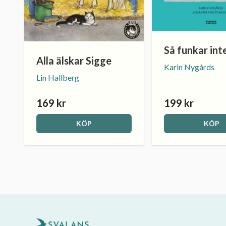
Så funkar int
Alla älskar Sigge
Karin Nygårds
Lin Hallberg
169 kr
199 kr
KÖP
KÖP