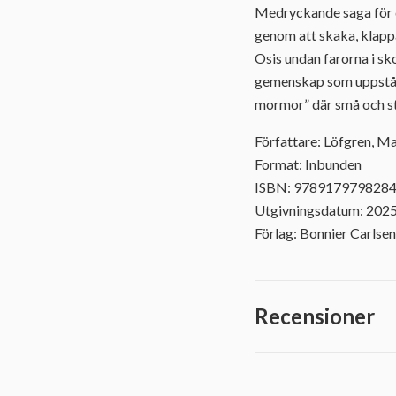
Medryckande saga för d
genom att skaka, klappa 
Osis undan farorna i sk
gemenskap som uppstår n
mormor” där små och sto
Författare: Löfgren, Ma
Format: Inbunden
ISBN: 978917979828
Utgivningsdatum: 202
Förlag: Bonnier Carlsen
Recensioner