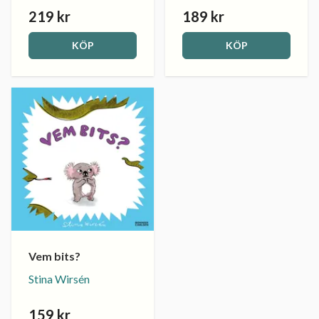
219 kr
189 kr
KÖP
KÖP
Vem bits?
Stina Wirsén
159 kr