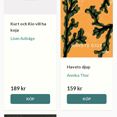
Kurt och Kio vill ha
koja
Lisen Adbåge
Havets djup
Annika Thor
189 kr
159 kr
KÖP
KÖP