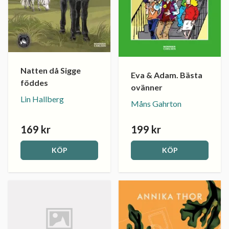
Natten då Sigge
Eva & Adam. Bästa
föddes
ovänner
Lin Hallberg
Måns Gahrton
169 kr
199 kr
KÖP
KÖP