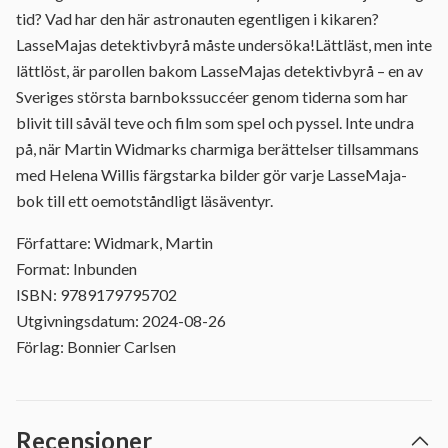
tid? Vad har den här astronauten egentligen i kikaren?
LasseMajas detektivbyrå måste undersöka!Lättläst, men inte
lättlöst, är parollen bakom LasseMajas detektivbyrå – en av
Sveriges största barnbokssuccéer genom tiderna som har
blivit till såväl teve och film som spel och pyssel. Inte undra
på, när Martin Widmarks charmiga berättelser tillsammans
med Helena Willis färgstarka bilder gör varje LasseMaja-
bok till ett oemotståndligt läsäventyr.
Författare: Widmark, Martin
Format: Inbunden
ISBN: 9789179795702
Utgivningsdatum: 2024-08-26
Förlag: Bonnier Carlsen
Recensioner