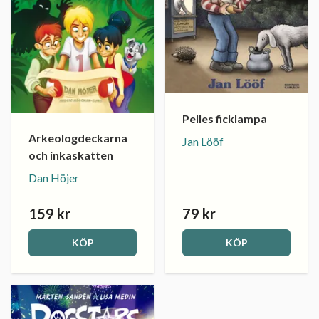
Pelles ficklampa
Arkeologdeckarna
Jan Lööf
och inkaskatten
Dan Höjer
159 kr
79 kr
KÖP
KÖP