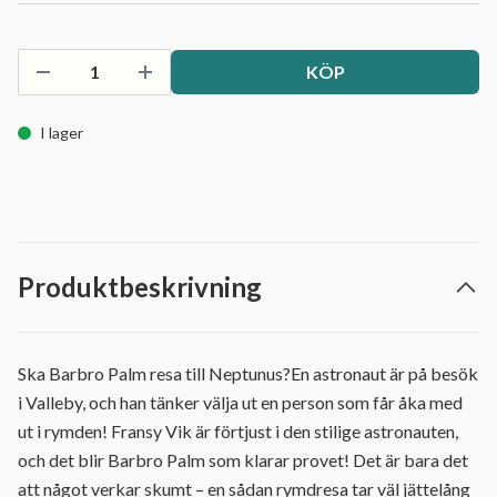
KÖP
I lager
Produktbeskrivning
Ska Barbro Palm resa till Neptunus?En astronaut är på besök
i Valleby, och han tänker välja ut en person som får åka med
ut i rymden! Fransy Vik är förtjust i den stilige astronauten,
och det blir Barbro Palm som klarar provet! Det är bara det
att något verkar skumt – en sådan rymdresa tar väl jättelång