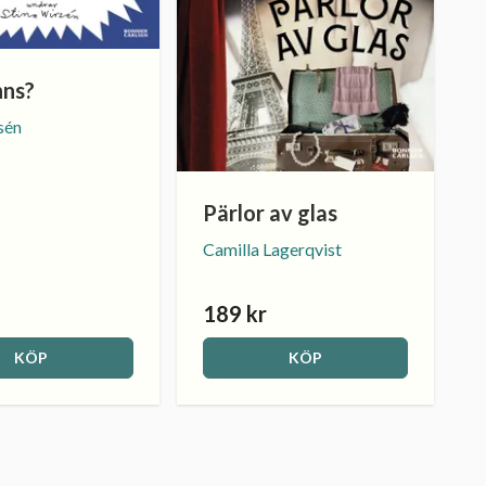
nns?
sén
Pärlor av glas
Camilla Lagerqvist
189 kr
KÖP
KÖP