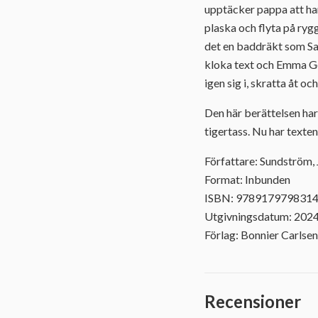
upptäcker pappa att han
plaska och flyta på ry
det en baddräkt som Sag
kloka text och Emma Göt
igen sig i, skratta åt oc
Den här berättelsen har
tigertass. Nu har texten 
Författare: Sundström, 
Format: Inbunden
ISBN: 978917979831
Utgivningsdatum: 202
Förlag: Bonnier Carlsen
Recensioner