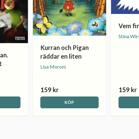
Vem fi
Stina Wir
Kurran och Pigan
an.
räddar en liten
t
Lisa Moroni
159 kr
159 kr
KÖP