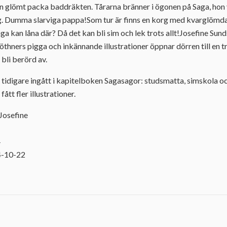
 glömt packa baddräkten. Tårarna bränner i ögonen på Saga, hon vil
gg. Dumma slarviga pappa!Som tur är finns en korg med kvarglömda
a kan låna där? Då det kan bli sim och lek trots allt!Josefine Sun
hners pigga och inkännande illustrationer öppnar dörren till en t
h bli berörd av.
 tidigare ingått i kapitelboken Sagasagor: studsmatta, simskola 
fått fler illustrationer.
Josefine
4
4-10-22