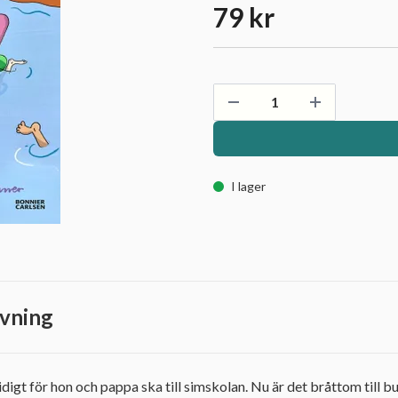
79 kr
I lager
vning
idigt för hon och pappa ska till simskolan. Nu är det bråttom till