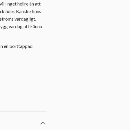
l inget hellre än att
 kläder. Kanske finns
dströms vardagligt,
rygg vardag att känna
och en borttappad