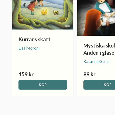
Kurrans skatt
Mystiska skol
Lisa Moroni
Anden i glase
Katarina Genar
159 kr
99 kr
KÖP
KÖP