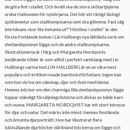
de göra fint i stallet. Och ikväll ska de stora skötartjejerna
ordna Halloween för nybörjarna. Det blir ett riktigt läskigt
spökäventyr som stallkompisarna sent ska glömma. Fast såg
inte häxans skor lite bekanta ut?”Höstbus i stallet” är den
första fristående boken i Lin Hallbergs nya lättlästa serie om
shetlandsponnyn Sigge och de andra stallkompisarna.
Illustrationerna är i färg och Margareta Nordqvists
bedårande bilder är som alltid i perfekt samklang med Lin
Hallbergs varma text.LIN HALLBERG är en av våra mest
populära och kritikerrosade barnboksförfattare. Ingen kan
som hon skriva om vänskap, djur och livet med hästar.
Hennes böcker om den charmiga lilla shetlandsponnyn Sigge
toppar ständigt försäljningslistorna och älskas av både barn
och vuxna. MARGARETA NORDQVIST har ett stort intresse
för djur och natur. Det märks inte minst i hennes finstämda
och ömsinta djurporträtt. Hon har illustrerat flera
bästsäljande djurböcker däribland böckerna om Sigge och