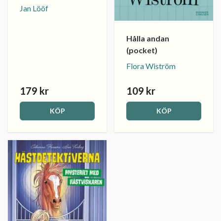
Jan Lööf
Hålla andan
(pocket)
Flora Wiström
179 kr
109 kr
KÖP
KÖP