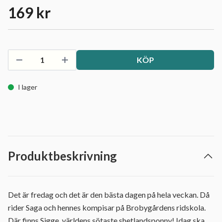
169 kr
KÖP
I lager
Produktbeskrivning
Det är fredag och det är den bästa dagen på hela veckan. Då
rider Saga och hennes kompisar på Brobygårdens ridskola.
Där finns Sigge, världens sötaste shetlandsponny! Idag ska