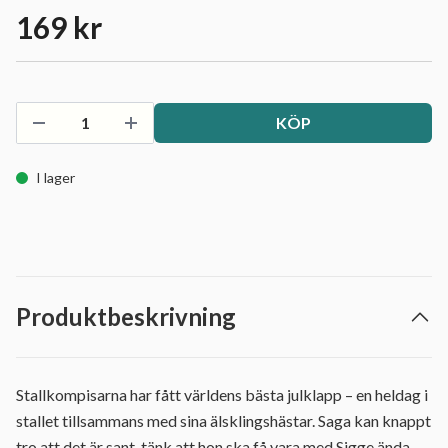
169 kr
KÖP
I lager
Produktbeskrivning
Stallkompisarna har fått världens bästa julklapp – en heldag i
stallet tillsammans med sina älsklingshästar. Saga kan knappt
tro att det är sant, tänk att hon ska få vara med Sigge ända