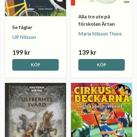
Alla tre ute på
förskolan Ärtan
Se fåglar
Maria Nilsson Thore
Ulf Nilsson
199 kr
139 kr
KÖP
KÖP