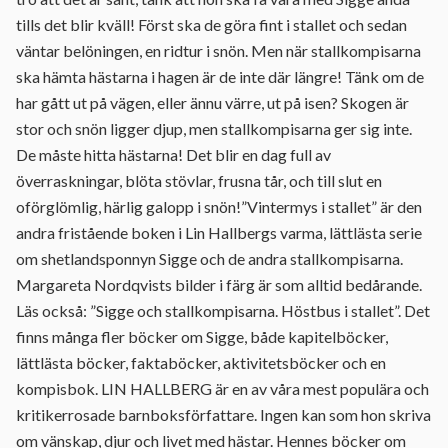
tills det blir kväll! Först ska de göra fint i stallet och sedan
väntar belöningen, en ridtur i snön. Men när stallkompisarna
ska hämta hästarna i hagen är de inte där längre! Tänk om de
har gått ut på vägen, eller ännu värre, ut på isen? Skogen är
stor och snön ligger djup, men stallkompisarna ger sig inte.
De måste hitta hästarna! Det blir en dag full av
överraskningar, blöta stövlar, frusna tår, och till slut en
oförglömlig, härlig galopp i snön!”Vintermys i stallet” är den
andra fristående boken i Lin Hallbergs varma, lättlästa serie
om shetlandsponnyn Sigge och de andra stallkompisarna.
Margareta Nordqvists bilder i färg är som alltid bedårande.
Läs också: ”Sigge och stallkompisarna. Höstbus i stallet”. Det
finns många fler böcker om Sigge, både kapitelböcker,
lättlästa böcker, faktaböcker, aktivitetsböcker och en
kompisbok. LIN HALLBERG är en av våra mest populära och
kritikerrosade barnboksförfattare. Ingen kan som hon skriva
om vänskap, djur och livet med hästar. Hennes böcker om