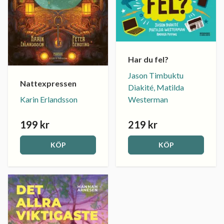
Har du fel?
Jason Timbuktu
Nattexpressen
Diakité, Matilda
Westerman
Karin Erlandsson
199 kr
219 kr
KÖP
KÖP