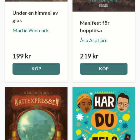
Under en himmel av
glas
Manifest för
Martin Widmark
hopplösa
Åsa Asptjärn
199 kr
219 kr
KÖP
KÖP