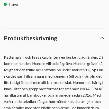
I lager
Produktbeskrivning
Katterna Sill och Fräs ska plantera en buske i trädgården. Då
kommer hunden. Hunden vill också gräva. Hunden gräver så
ivrigt att den trillar ner i råttans bo under marken. Oj, oj! Hur
ska det gå? Tillsammans med vännerna Sill och Fräs blir det
lite tokigt ibland, men allt blir bra till slut. Humor och härligt
knas i litet och greppbart format för småbarn.MOA GRAAF
har illustrerat barnböcker och läromedel sedan 2016. Med
varierande tekniker fångar hon människor, djur, miljöer och
små detaljer med stor glädje och värme. I de humoristiska