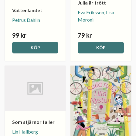
Julia är trött
Vattenlandet
Eva Eriksson, Lisa
Moroni
Petrus Dahlin
99 kr
79 kr
KÖP
KÖP
Som stjärnor faller
Lin Hallberg