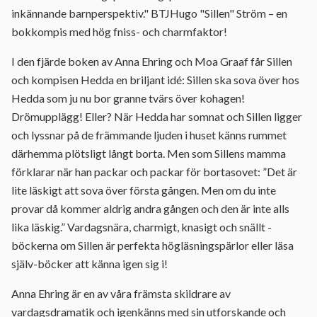
inkännande barnperspektiv." BTJHugo "Sillen" Ström – en
bokkompis med hög fniss- och charmfaktor!
I den fjärde boken av Anna Ehring och Moa Graaf får Sillen
och kompisen Hedda en briljant idé: Sillen ska sova över hos
Hedda som ju nu bor granne tvärs över kohagen!
Drömupplägg! Eller? När Hedda har somnat och Sillen ligger
och lyssnar på de främmande ljuden i huset känns rummet
därhemma plötsligt långt borta. Men som Sillens mamma
förklarar när han packar och packar för bortasovet: ”Det är
lite läskigt att sova över första gången. Men om du inte
provar då kommer aldrig andra gången och den är inte alls
lika läskig.” Vardagsnära, charmigt, knasigt och snällt -
böckerna om Sillen är perfekta högläsningspärlor eller läsa
själv-böcker att känna igen sig i!
Anna Ehring är en av våra främsta skildrare av
vardagsdramatik och igenkänns med sin utforskande och