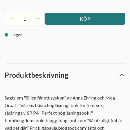
KÖP
I lager
Produktbeskrivning
Sagts om "Sillen får ett syskon" av Anna Ehring och Moa
Graaf: "Vårens bästa högläsningsbok för fem, sex,
sjuåringar.” SR P4 "Perfekt högläsningsbok!"
barn&ungdomsboksblogg.blogspot.com ”Så otroligt fint är
vad det där.” Prickigapaula.blogspot.com"äkta och