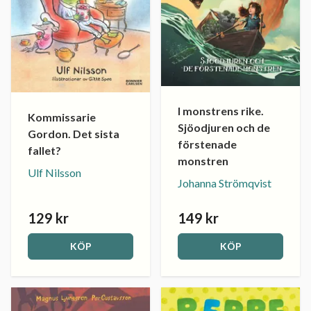
I monstrens rike.
Kommissarie
Sjöodjuren och de
Gordon. Det sista
förstenade
fallet?
monstren
Ulf Nilsson
Johanna Strömqvist
129 kr
149 kr
KÖP
KÖP