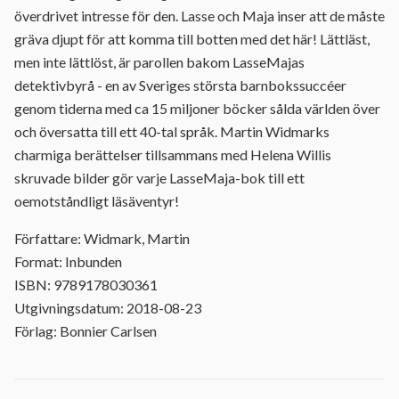
överdrivet intresse för den. Lasse och Maja inser att de måste
gräva djupt för att komma till botten med det här! Lättläst,
men inte lättlöst, är parollen bakom LasseMajas
detektivbyrå - en av Sveriges största barnbokssuccéer
genom tiderna med ca 15 miljoner böcker sålda världen över
och översatta till ett 40-tal språk. Martin Widmarks
charmiga berättelser tillsammans med Helena Willis
skruvade bilder gör varje LasseMaja-bok till ett
oemotståndligt läsäventyr!
Författare: Widmark, Martin
Format: Inbunden
ISBN: 9789178030361
Utgivningsdatum: 2018-08-23
Förlag: Bonnier Carlsen