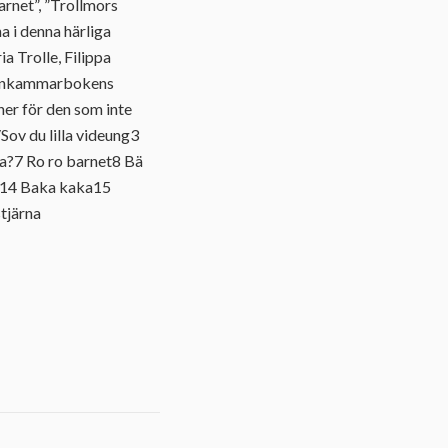
arnet”, ”Trollmors
a i denna härliga
a Trolle, Filippa
Barnkammarbokens
ner för den som inte
Sov du lilla videung3
la?7 Ro ro barnet8 Bä
in14 Baka kaka15
stjärna