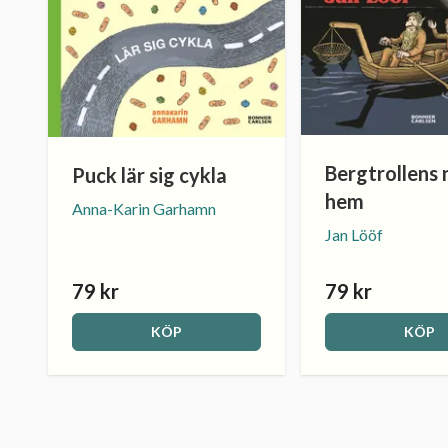
Bergtrollens 
Puck lär sig cykla
hem
Anna-Karin Garhamn
Jan Lööf
79 kr
79 kr
KÖP
KÖP