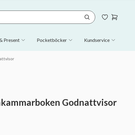
& Present
Pocketböcker
Kundservice
ttvisor
nkammarboken Godnattvisor