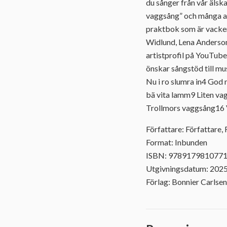
du sånger från vår älsk
vaggsång” och många and
praktbok som är vackert
Widlund, Lena Anderso
artistprofil på YouTube
önskar sångstöd till mu
Nu i ro slumra in4 God 
bä vita lamm9 Liten v
Trollmors vaggsång16 Vi
Författare: Författare, 
Format: Inbunden
ISBN: 978917981077
Utgivningsdatum: 202
Förlag: Bonnier Carlsen