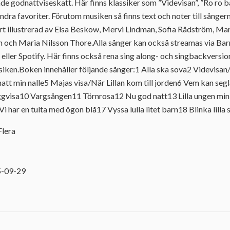
ade godnattviseskatt. Här finns klassiker som ”Videvisan”, ”Ro ro b
ra favoriter. Förutom musiken så finns text och noter till sångern
 illustrerad av Elsa Beskow, Mervi Lindman, Sofia Rådström, Mari
n och Maria Nilsson Thore.Alla sånger kan också streamas via 
 eller Spotify. Här finns också rena sing along- och singbackversio
siken.Boken innehåller följande sånger:1 Alla ska sova2 Videvisan/
natt min nalle5 Majas visa/När Lillan kom till jorden6 Vem kan seg
aggvisa10 Vargsången11 Törnrosa12 Nu god natt13 Lilla ungen m
 har en tulta med ögon blå17 Vyssa lulla litet barn18 Blinka lilla 
Flera
1
5-09-29