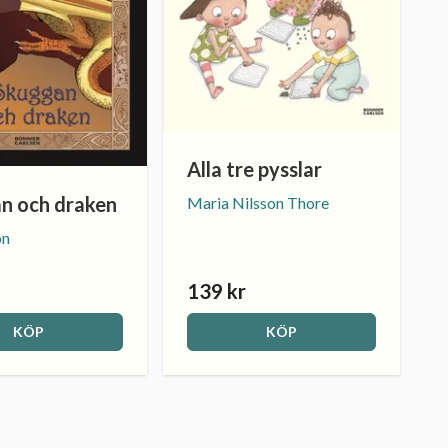
Alla tre pysslar
n och draken
Maria Nilsson Thore
on
139 kr
KÖP
KÖP