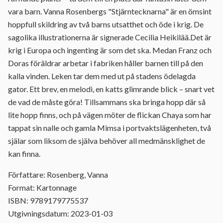
vara barn. Vanna Rosenbergs "Stjärntecknarna" är en ömsint
hoppfull skildring av två barns utsatthet och öde i krig. De
sagolika illustrationerna är signerade Cecilia Heikilää.Det är
krig i Europa och ingenting är som det ska. Medan Franz och
Doras föräldrar arbetar i fabriken håller barnen till på den
kalla vinden. Leken tar dem med ut på stadens ödelagda
gator. Ett brev, en melodi, en katts glimrande blick – snart vet
de vad de måste göra! Tillsammans ska bringa hopp där så
lite hopp finns, och på vägen möter de flickan Chaya som har
tappat sin nalle och gamla Mimsa i portvaktslägenheten, två
själar som liksom de själva behöver all medmänsklighet de
kan finna.
Författare: Rosenberg, Vanna
Format: Kartonnage
ISBN: 9789179775537
Utgivningsdatum: 2023-01-03