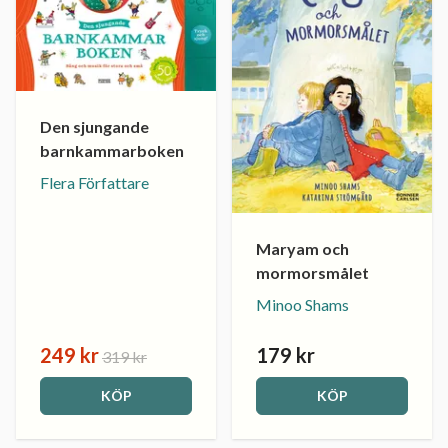
Den sjungande
barnkammarboken
Flera Författare
Maryam och
mormorsmålet
Minoo Shams
249 kr
179 kr
319 kr
KÖP
KÖP