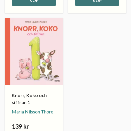
KÖP
KÖP
Knorr, Koko och
siffran 1
Maria Nilsson Thore
139 kr