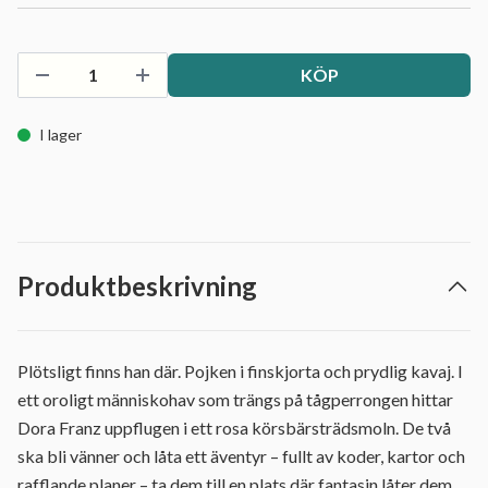
KÖP
I lager
Produktbeskrivning
Plötsligt finns han där. Pojken i finskjorta och prydlig kavaj. I
ett oroligt människohav som trängs på tågperrongen hittar
Dora Franz uppflugen i ett rosa körsbärsträdsmoln. De två
ska bli vänner och låta ett äventyr – fullt av koder, kartor och
rafflande planer – ta dem till en plats där fantasin låter dem